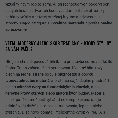
vizuálny návrh robíte sami. Aj pri jednoduchých pôdorysoch,
čistých líniách a tvaroch bude váš dom priťahovať všetky
pohľady vďaka správnej strešnej krytine a odvodneniu
strechy. Najdôležitejšie sú
kvalitné materiály
a
profesionálne
spracovanie
.
VEĽMI MODERNÝ ALEBO SKÔR TRADIČNÝ – KTORÝ ŠTÝL BY
SA VÁM PÁČIL?
Nie je prehnané povedať: hliník hrá pri stavbe domov dôležitú
úlohu. To sa začína už pri spracovaní. Kvalitný hliníkový
plech na jednej strane boduje
pružnosťou a dobrou
tvarovateľnosťou materiálu
, preto sa dajú ideálne prestrešiť
nielen
náročné tvary na futuristických budovách
, ale aj
nerovné krovy starých alebo historických budov
. Materiál
hliník ponúka možnosť vytvárať nekomplikované spoje
odolné voči dažďu, a to bez skrutkovania, lepenia alebo
zvárania. Dizajnovo bohaté, inteligentné výrobky PREFA s