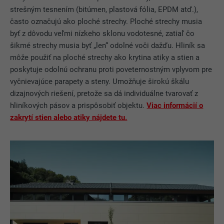
strešným tesnením (bitúmen, plastová fólia, EPDM atď.),
často označujú ako ploché strechy. Ploché strechy musia
byť z dôvodu veľmi nízkeho sklonu vodotesné, zatiaľ čo
šikmé strechy musia byť „len“ odolné voči dažďu. Hliník sa
môže použiť na ploché strechy ako krytina atiky a stien a
poskytuje odolnú ochranu proti poveternostným vplyvom pre
vyčnievajúce parapety a steny. Umožňuje širokú škálu
dizajnových riešení, pretože sa dá individuálne tvarovať z
hliníkových pásov a prispôsobiť objektu.
Viac informácií o
zakrytí stien alebo atiky nájdete tu.