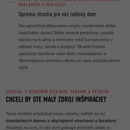
NÁKLADOCH A REALIZÁCII
Správna strecha pre váš rodinný dom
Ste uprostred plánovania svojho moderného alebo
tradičného domu? Máte presné predstavy, vysoké
nároky na kvalitu a nechcete robiť kompromisy v
oblasti tvaru, farieb a dizajnu? Skvelé! Potom
spoločne zavŕšime vaše dielo individuálnou a
dlhotrvajúcou strechou domu vo vami požadovanom
štýle.
STRECHA, S VÝRAZNÝM DIZAJNOM, FARBAMI A DETAILMI
CHCELI BY STE MALÝ ZDROJ INŠPIRÁCIE?
Teraz môžete preukázať svoju odvahu, odlíšiť sa od
štandardných domov s obyčajnými strechami a fasádami
.
Nezáleží na tom, či váš dom plánuje architekt alebo si