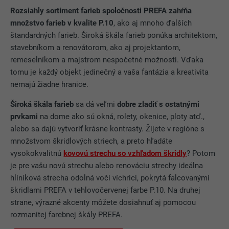
Rozsiahly sortiment farieb spoločnosti PREFA zahŕňa
množstvo farieb v kvalite P.10
, ako aj mnoho ďalších
štandardných farieb. Široká škála farieb ponúka architektom,
stavebníkom a renovátorom, ako aj projektantom,
remeselníkom a majstrom nespočetné možnosti. Vďaka
tomu je každý objekt jedinečný a vaša fantázia a kreativita
nemajú žiadne hranice.
Široká škála farieb
sa dá veľmi
dobre zladiť s ostatnými
prvkami
na dome ako sú okná, rolety, okenice, ploty atď.,
alebo sa dajú vytvoriť krásne kontrasty. Žijete v regióne s
množstvom škridlových striech, a preto hľadáte
vysokokvalitnú
kovovú strechu so vzhľadom škridly
? Potom
je pre vašu novú strechu alebo renováciu strechy ideálna
hliníková strecha odolná voči víchrici, pokrytá falcovanými
škridlami PREFA v tehlovočervenej farbe P.10. Na druhej
strane, výrazné akcenty môžete dosiahnuť aj pomocou
rozmanitej farebnej škály PREFA.