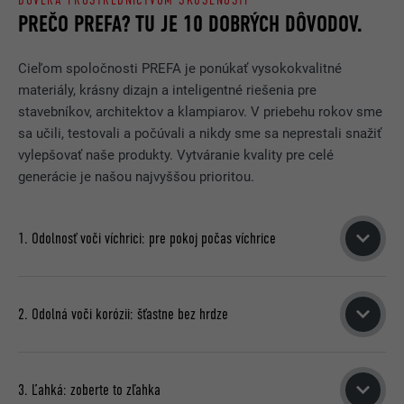
DÔVERA PROSTREDNÍCTVOM SKÚSENOSTÍ
PREČO PREFA? TU JE 10 DOBRÝCH DÔVODOV.
NÁZOV
__cfduid
Cieľom spoločnosti PREFA je ponúkať vysokokvalitné
materiály, krásny dizajn a inteligentné riešenia pre
POSKYTOVATEĽ
Adsymptotic.com
stavebníkov, architektov a klampiarov. V priebehu rokov sme
sa učili, testovali a počúvali a nikdy sme sa neprestali snažiť
DOBA TRVANIA
1 mesiac
vylepšovať naše produkty. Vytváranie kvality pre celé
generácie je našou najvyššou prioritou.
Súbor cookie, ktorý sa používa
na identifikáciu jednotlivých klientov
ÚČEL
za spoločnou IP adresou a na
1. Odolnosť voči víchrici: pre pokoj počas víchrice
uplatnenie nastavení zabezpečenia
viazaných na klienta.
Vďaka vzájomnému prepojeniu jednotlivých prvkov a
skrytému upevneniu k spodnej konštrukcii
dokáže strecha
2. Odolná voči korózii: šťastne bez hrdze
NÁZOV
U
PREFA odolať aj extrémnym víchriciam
.
So strechou PREFA budete v bezpečí v každom počasí.
POSKYTOVATEĽ
Adsymptotic.com
Hrubá vrstva oxidu, ktorú hliník vytvára, ho chráni pred
3. Ľahká: zoberte to zľahka