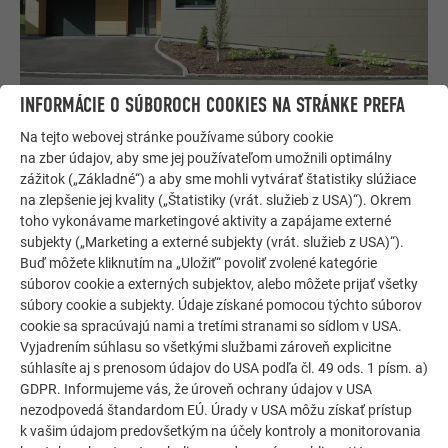
INFORMÁCIE O SÚBOROCH COOKIES NA STRÁNKE PREFA
Na tejto webovej stránke používame súbory cookie
Mierne naklonená strecha
na zber údajov, aby sme jej používateľom umožnili optimálny
zážitok („Základné“) a aby sme mohli vytvárať štatistiky slúžiace
Ako mierne naklonené strechy sa označujú strechy so
na zlepšenie jej kvality („Štatistiky (vrát. služieb z USA)“). Okrem
sklonom od 3° do približne 25°. Výrobok, ktorý sa často
toho vykonávame marketingové aktivity a zapájame externé
používa na mierne naklonených strechách, je napríklad
subjekty („Marketing a externé subjekty (vrát. služieb z USA)“).
Prefalz. Často sa používa ako dvojitá strecha so stojatou
Buď môžete kliknutím na „Uložiť“ povoliť zvolené kategórie
drážkou, najmä pri moderných pultových strechách. Od
súborov cookie a externých subjektov, alebo môžete prijať všetky
sklonu strechy 12° môžete použiť falcované škridly PREFA
súbory cookie a subjekty. Údaje získané pomocou týchto súborov
alebo šablóny s kosoštvorcovým vzorom 44 × 44. Od uhla
cookie sa spracúvajú nami a tretími stranami so sídlom v USA.
Vyjadrením súhlasu so všetkými službami zároveň explicitne
17° môžete použiť strešné šindle DS.19, strešné panely R.16,
súhlasíte aj s prenosom údajov do USA podľa čl. 49 ods. 1 písm. a)
strešné panely FX.12 a od uhla 22° strešné šablóny s
GDPR. Informujeme vás, že úroveň ochrany údajov v USA
kosoštvorcovým vzorom 29 × 29.
nezodpovedá štandardom EÚ. Úrady v USA môžu získať prístup
k vašim údajom predovšetkým na účely kontroly a monitorovania