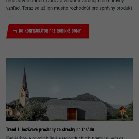
množstvom farieb, tvarov a veľkostí zaručujú ten správny
vzhľad. Teraz sa už len musíte rozhodnúť pre správny produkt
...
DO KONFIGURÁTOR PRE RODINNÉ DOMY
Trend 1: bezšvové prechody zo strechy na fasádu
Fanúšikovia rovných línií a jednoduchých tvarov si vďaka