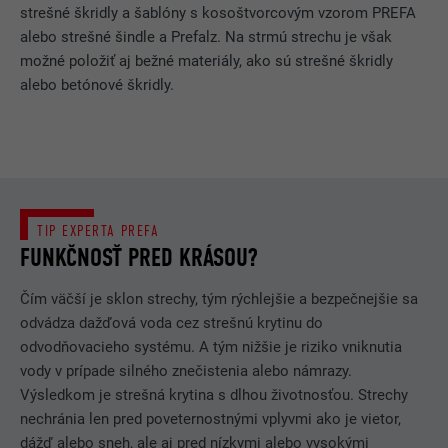
strešné škridly a šablóny s kosoštvorcovým vzorom PREFA
ŠTATISTIKY (VRÁTANE SLUŽIEB Z USA)
POSKYTOVATEĽ
PHP
alebo strešné šindle a Prefalz. Na strmú strechu je však
Súbory cookie zo skupiny „Štatistiky (vrát. služieb z USA)“ nám
možné položiť aj bežné materiály, ako sú strešné škridly
umožňujú porozumieť, akým spôsobom sa stránka používa.
DOBA TRVANIA
Relácia prehliadania
alebo betónové škridly.
Informácie zbierame na účely zlepšenia používateľského
zážitku pri návšteve webovej stránky.
Tento súbor cookie ukladá vašu
aktuálnu reláciu v súvislosti s PHP
Zobraziť informácie o súboroch cookie
NÁZOV
_ga
aplikáciami, čím zaručuje riadne
ÚČEL
zobrazovanie všetkých funkcií
MARKETING A EXTERNÉ SUBJEKTY (VRÁTANE SLUŽIEB Z USA)
POSKYTOVATEĽ
Google Universal Analytics
stránky založených
TIP EXPERTA PREFA
Súbory cookie z kategórie „Marketing a externé subjekty (vrát.
na programovacom jazyku PHP.
FUNKČNOSŤ PRED KRÁSOU?
služieb z USA) používajú zadávatelia reklamy (tretie strany)
DOBA TRVANIA
2 roky
na monitorovanie aktivity návštevníkov webovej stránky, aby
sa používateľom zobrazovala personalizovaná reklama.
Registruje jedinečné identifikačné
Čím väčší je sklon strechy, tým rýchlejšie a bezpečnejšie sa
NÁZOV
cookie_optin
Po prijatí týchto súborov cookie už nie je potrebný osobitný
číslo používané na vygenerovanie
odvádza dažďová voda cez strešnú krytinu do
súhlas na prístup k obsahom na platformách na zdieľanie videí
ÚČEL
štatistických údajov o tom, akým
POSKYTOVATEĽ
Sgalinski
odvodňovacieho systému. A tým nižšie je riziko vniknutia
a na sociálnych sieťach.
spôsobom návštevník používa
vody v prípade silného znečistenia alebo námrazy.
webovú stránku.
DOBA TRVANIA
12 mesiacov
Výsledkom je strešná krytina s dlhou životnosťou. Strechy
Zobraziť informácie o súboroch cookie
NÁZOV
NID
nechránia len pred poveternostnými vplyvmi ako je vietor,
Tento súbor cookie je potrebný, aby
dážď alebo sneh, ale aj pred nízkymi alebo vysokými
POSKYTOVATEĽ
Google