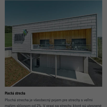
Plochá strecha
Plochá strecha je všeobecný pojem pre strechy s veľmi
malým sklonom od 2%. V praxi sa strechy, ktoré sú utesnené