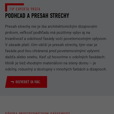
DOBA TRVANIA
1 rok
TIP EXPERTA PREFA
PODHĽAD A PRESAH STRECHY
Používa ho Google DoubleClick
na registráciu a hlásenie aktivít
Presah strechy nie je iba architektonickým dizajnovým
používateľa na webovej stránke
prvkom, veľkosť podhľadu má pozitívny vplyv aj na
po zobrazení alebo kliknutí
ÚČEL
trvanlivosť a odolnosť fasády voči poveternostným vplyvom.
na niektorú z reklám inzerenta
V zásade platí: čím väčší je presah strechy, tým viac je
s cieľom zmerať efektívnosť reklamy
fasáda pod ňou chránená pred poveternostnými vplyvmi
a prezentovať používateľovi cielené
reklamy.
dažďa alebo snehu. Keď už hovoríme o odolných fasádach:
hliník je tiež vhodným materiálom na steny domu – je
odolný, robustný a dostupný v mnohých farbách a dizajnoch.
NÁZOV
_pin_unauth
DOZVEDIEŤ SA VIAC.
POSKYTOVATEĽ
Pinterest
DOBA TRVANIA
1 rok
Používa ho Pinterest na sledovanie
ÚČEL
používania služieb.