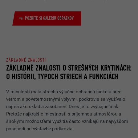
POZRITE SI GALÉRIU OBRÁZKOV
ZÁKLADNÉ ZNALOSTI
ZÁKLADNÉ ZNALOSTI O STREŠNÝCH KRYTINÁCH:
O HISTÓRII, TYPOCH STRIECH A FUNKCIÁCH
V minulosti mala strecha výlučne ochrannú funkciu pred
vetrom a poveternostnými vplyvmi, podkrovie sa využívalo
najmä ako sklad a zásobáreň. Dnes je to zvyčajne inak.
Pretože najkrajšie miestnosti s príjemnou atmosférou a
širokými možnosťami využitia často vznikajú na najvyššom
poschodí pri výstavbe podkrovia.