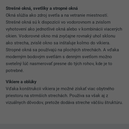
série inzerovaných produktov, napr.
ÚČEL
na ponuky tretích strán v reálnom
Strešné okná, svetlíky a stropné okná
čase.
Okná slúžia ako zdroj svetla a na vetranie miestností.
Strešné okná sú k dispozícii vo vodorovnom a zvislom
vyhotovení ako jednotlivé okná alebo v kombinácii viacerých
NÁZOV
fr
okien. Vodorovné okno má zvyčajne rovnaký uhol sklonu
ako strecha, zvislé okno sa inštaluje kolmo do vikiera.
POSKYTOVATEĽ
Facebook
Stropné okná sa používajú na plochých strechách. A vďaka
moderným bodovým svetlám s denným svetlom možno
DOBA TRVANIA
3 mesiace
svetelný lúč nasmerovať presne do tých rohov, kde je to
potrebné.
Používa ho Facebook na zobrazenie
série inzerovaných produktov, napr.
ÚČEL
Vikiere a oblúky
na ponuky tretích strán v reálnom
Vďaka konštrukcii vikiera je možné získať viac obytného
čase.
priestoru na strmších strechách. Používa sa však aj z
vizuálnych dôvodov, pretože dodáva streche väčšiu štruktúru.
NÁZOV
IDE
POSKYTOVATEĽ
doubleclick.net