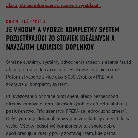
POSKYTOVATEĽ
YouTube
ako aj ďalšie informácie o rôznych výrobkoch.
DOBA TRVANIA
Relácia prehliadania
KOMPLETNÝ SYSTÉM
JE VHODNÝ A VYDRŽÍ: KOMPLETNÝ SYSTÉM
Používa ho YouTube (Google)
ÚČEL
na ukladanie nastavení používateľa
POZOSTÁVAJÚCI ZO STOVIEK IDEÁLNYCH A
a na ďalšie, bližšie neurčené účely.
NAVZÁJOM LADIACICH DOPLNKOV
Strešné systémy, systémy odvodnenia striech, riešenia fasád
NÁZOV
_gcl_au
alebo protipovodňová ochrana – chcete ešte niečo iné?
Potom si vyberte z viac ako 5 000 výrobkov PREFA a
POSKYTOVATEĽ
Google AdSense
zostavte si kompletný systém.
DOBA TRVANIA
3 mesiace
Pri uvažovaní o ochrane proti snehu alebo bezpečnosti
strechy zohráva okrem hlavných výrobkov dôležitú úlohu aj
Používa ho Google AdSense
príslušenstvo. Príslušenstvo PREFA sa jednoducho zmestí.
na experimentovanie s efektívnosťou
ÚČEL
Celý systém je dokonale navzájom zosúladený a neustále sa
reklamy na webových stránkach,
ktoré používajú ich služby.
vyvíja. Všetky jednotlivé komponenty tak spolu dobre
spolupracujú a všetky prvky zostávajú tam, kde patria: