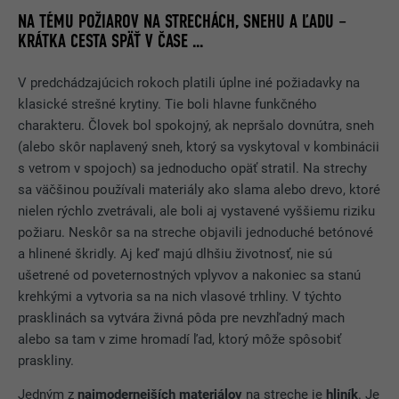
NA TÉMU POŽIAROV NA STRECHÁCH, SNEHU A ĽADU –
KRÁTKA CESTA SPÄŤ V ČASE ...
V predchádzajúcich rokoch platili úplne iné požiadavky na
klasické strešné krytiny. Tie boli hlavne funkčného
charakteru. Človek bol spokojný, ak nepršalo dovnútra, sneh
(alebo skôr naplavený sneh, ktorý sa vyskytoval v kombinácii
s vetrom v spojoch) sa jednoducho opäť stratil. Na strechy
sa väčšinou používali materiály ako slama alebo drevo, ktoré
nielen rýchlo zvetrávali, ale boli aj vystavené vyššiemu riziku
požiaru. Neskôr sa na streche objavili jednoduché betónové
a hlinené škridly. Aj keď majú dlhšiu životnosť, nie sú
ušetrené od poveternostných vplyvov a nakoniec sa stanú
krehkými a vytvoria sa na nich vlasové trhliny. V týchto
prasklinách sa vytvára živná pôda pre nevzhľadný mach
alebo sa tam v zime hromadí ľad, ktorý môže spôsobiť
praskliny.
Jedným z
najmodernejších materiálov
na streche je
hliník
. Je