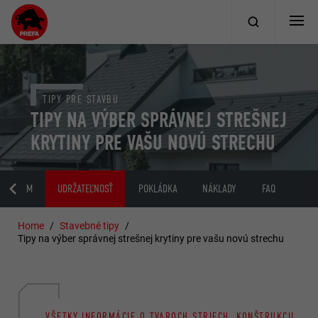
TIPY PRE STAVBU
TIPY NA VÝBER SPRÁVNEJ STREŠNEJ
KRYTINY PRE VAŠU NOVÚ STRECHU
 SYSTÉM
UDRŽATEĽNOSŤ
POKLÁDKA
NÁKLADY
FAQ
Home
Stavebné tipy
Tipy na výber správnej strešnej krytiny pre vašu novú strechu
VŠETKY INFORMÁCIE O TVAROCH STRIECH, KONŠTRUKCII,