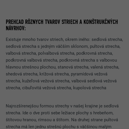
webovú stránku.
Ukladá jazykovú verziu webovej
ÚČEL
stránky, ktorú si zvolil používateľ.
PREHĽAD RÔZNYCH TVAROV STRIECH A KONŠTRUKČNÝCH
NÁZOV
_gaexp
NÁVRHOV:
NÁZOV
lang
POSKYTOVATEĽ
Google Optimize
Existuje mnoho tvarov striech, okrem iného: sedlová strecha,
POSKYTOVATEĽ
LinkedIn
sedlová strecha s jedným väčším sklonom, pultová strecha,
DOBA TRVANIA
90 dní
valbová strecha, polvalbová strecha, podkrovná strecha,
DOBA TRVANIA
Relácia prehliadania
podkrovná valbová strecha, podkrovná strecha s valbovou
Používa sa na kontrolu toho, či
prehliadač povoľuje umiestňovanie
hlavnou strešnou plochou, stanová strecha, valená strecha,
ÚČEL
Používa ho LinkedIn, keď webová
súborov cookie. Neobsahuje žiadne
shedová strecha, krížová strecha, pyramídová vežová
ÚČEL
stránka obsahuje vložené okno
identifikátory.
strecha, kužeľová vežová strecha, valbová sedlová vežová
„Sledujte nás“.
strecha, cibuľovitá vežová strecha, kupolová strecha
NÁZOV
bcookie
Najrozšírenejšou formou strechy v našej krajine je sedlová
strecha. Ide o dve proti sebe ležiace plochy s hrebeňom,
POSKYTOVATEĽ
LinkedIn
štítovou hranou, rímsou a štítom. Na druhej strane pultová
strecha má len jednu strešnú plochu s väčšinou malým
DOBA TRVANIA
2 roky