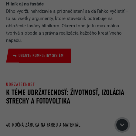
Slúži na uloženie súhlasu používateľa
Hliník aj na fasáde
ÚČEL
s používaním súborov cookie na iné
Dlho vydrží, nehrdzavie a pri znečistení sa dá ľahko vyčistiť –
ako základné účely.
to sú všetky argumenty, ktoré stavebník potrebuje na
obloženie fasády hliníkom. Okrem toho je tu maximálna
tvorivá sloboda a správna realizácia každého kreatívneho
NÁZOV
lidc
nápadu.
POSKYTOVATEĽ
LinkedIn
OBJAVTE KOMPLETNÝ SYSTÉM
DOBA TRVANIA
1 deň
Na uľahčenie výberu dátového
ÚČEL
centra.
UDRŽATEĽNOSŤ
K TÉME UDRŽATEĽNOSŤ: ŽIVOTNOSŤ, IZOLÁCIA
STRECHY A FOTOVOLTIKA
NÁZOV
test_cookie
POSKYTOVATEĽ
doubleclick.net
40-ROČNÁ ZÁRUKA NA FARBU A MATERIÁL
DOBA TRVANIA
15 minút