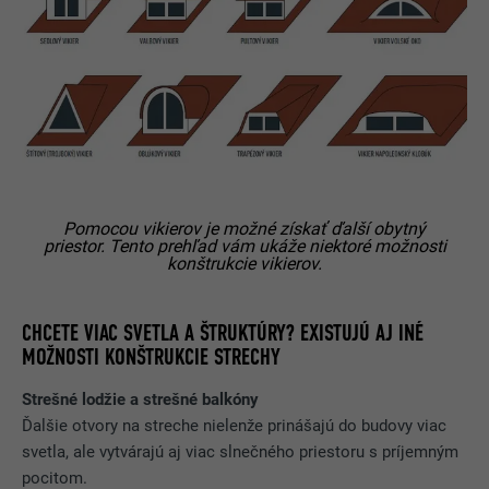
NÁZOV
lissc
POSKYTOVATEĽ
LinkedIn
DOBA TRVANIA
1 rok
Zabezpečuje, aby bol k dispozícii
ÚČEL
správny atribút SameSite pre všetky
Pomocou vikierov je možné získať ďalší obytný
súbory cookie v danom prehliadači.
priestor. Tento prehľad vám ukáže niektoré možnosti
konštrukcie vikierov.
NÁZOV
_fbp
CHCETE VIAC SVETLA A ŠTRUKTÚRY? EXISTUJÚ AJ INÉ
MOŽNOSTI KONŠTRUKCIE STRECHY
POSKYTOVATEĽ
Facebook
Strešné lodžie a strešné balkóny
DOBA TRVANIA
3 mesiace
Ďalšie otvory na streche nielenže prinášajú do budovy viac
svetla, ale vytvárajú aj viac slnečného priestoru s príjemným
Používa ho Facebook na zobrazenie
pocitom.