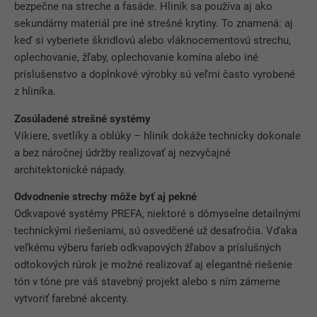
bezpečne na streche a fasáde. Hliník sa používa aj ako
NÁZOV
_pinterest_ct_ua
sekundárny materiál pre iné strešné krytiny. To znamená: aj
keď si vyberiete škridlovú alebo vláknocementovú strechu,
POSKYTOVATEĽ
Pinterest
oplechovanie, žľaby, oplechovanie komína alebo iné
príslušenstvo a doplnkové výrobky sú veľmi často vyrobené
DOBA TRVANIA
1 rok
z hliníka.
Tento súbor cookie obsahuje
Zosúladené strešné systémy
jedinečné UUID slúžiace
Vikiere, svetlíky a oblúky – hliník dokáže technicky dokonale
ÚČEL
na zoskupovanie akcií na rôznych
a bez náročnej údržby realizovať aj nezvyčajné
webových stránkach, keď používateľa
architektonické nápady.
nie je možné jednoznačne priradiť.
Odvodnenie strechy môže byť aj pekné
Odkvapové systémy PREFA, niektoré s dômyselne detailnými
NÁZOV
li_gc
technickými riešeniami, sú osvedčené už desaťročia. Vďaka
veľkému výberu farieb odkvapových žľabov a príslušných
POSKYTOVATEĽ
LinkedIn
odtokových rúrok je možné realizovať aj elegantné riešenie
tón v tóne pre váš stavebný projekt alebo s ním zámerne
DOBA TRVANIA
2 roky
vytvoriť farebné akcenty.