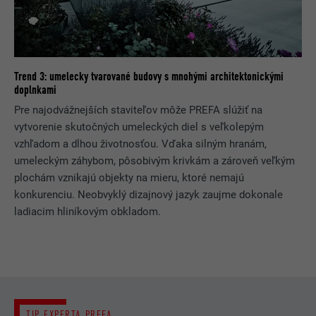
Trend 3: umelecky tvarované budovy s mnohými architektonickými
doplnkami
Pre najodvážnejších staviteľov môže PREFA slúžiť na
vytvorenie skutočných umeleckých diel s veľkolepým
vzhľadom a dlhou životnosťou. Vďaka silným hranám,
umeleckým záhybom, pôsobivým krivkám a zároveň veľkým
plochám vznikajú objekty na mieru, ktoré nemajú
konkurenciu. Neobvyklý dizajnový jazyk zaujme dokonale
ladiacim hliníkovým obkladom.
TIP EXPERTA PREFA