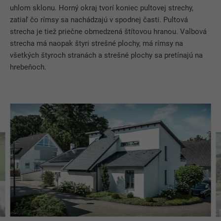
uhlom sklonu. Horný okraj tvorí koniec pultovej strechy,
zatiaľ čo rímsy sa nachádzajú v spodnej časti. Pultová
Používa ho služba sociálnej siete
strecha je tiež priečne obmedzená štítovou hranou. Valbová
ÚČEL
LinkedIn na sledovanie používania
strecha má naopak štyri strešné plochy, má rímsy na
vložených služieb.
všetkých štyroch stranách a strešné plochy sa pretínajú na
hrebeňoch.
NÁZOV
bscookie
POSKYTOVATEĽ
LinkedIn
DOBA TRVANIA
2 roky
Používa ho služba sociálnej siete
ÚČEL
LinkedIn na sledovanie používania
vložených služieb.
NÁZOV
UserMatchHistory
POSKYTOVATEĽ
LinkedIn