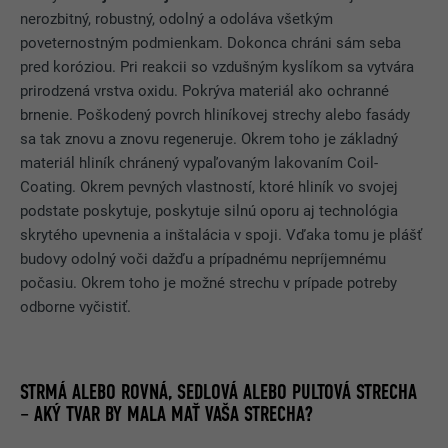
nerozbitný, robustný, odolný a odoláva všetkým
poveternostným podmienkam. Dokonca chráni sám seba
pred koróziou. Pri reakcii so vzdušným kyslíkom sa vytvára
prirodzená vrstva oxidu. Pokrýva materiál ako ochranné
brnenie. Poškodený povrch hliníkovej strechy alebo fasády
sa tak znovu a znovu regeneruje. Okrem toho je základný
materiál hliník chránený vypaľovaným lakovaním Coil-
Coating. Okrem pevných vlastností, ktoré hliník vo svojej
podstate poskytuje, poskytuje silnú oporu aj technológia
skrytého upevnenia a inštalácia v spoji. Vďaka tomu je plášť
budovy odolný voči dažďu a prípadnému nepríjemnému
počasiu. Okrem toho je možné strechu v prípade potreby
odborne vyčistiť.
STRMÁ ALEBO ROVNÁ, SEDLOVÁ ALEBO PULTOVÁ STRECHA
– AKÝ TVAR BY MALA MAŤ VAŠA STRECHA?