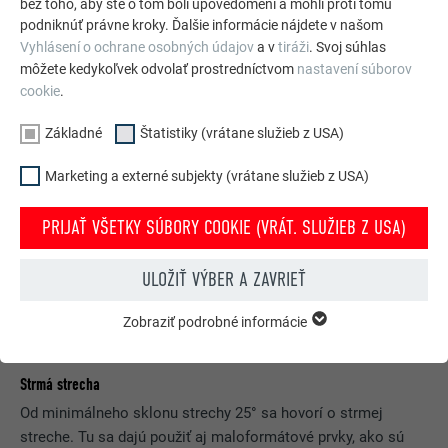
bez toho, aby ste o tom boli upovedomení a mohli proti tomu
podniknúť právne kroky. Ďalšie informácie nájdete v našom
Vyhlásení o ochrane osobných údajov
a v
tiráži
. Svoj súhlas
môžete kedykoľvek odvolať prostredníctvom
nastavení súborov
cookie
.
Základné
Štatistiky (vrátane služieb z USA)
Marketing a externé subjekty (vrátane služieb z USA)
PRIJAŤ VŠETKY SÚBORY COOKIE (VRÁT. SLUŽIEB Z USA)
ULOŽIŤ VÝBER A ZAVRIEŤ
Zobraziť podrobné informácie
ZÁKLADNÉ
Súbory cookie zo skupiny „Základné“ sú nevyhnutné
na poskytovanie základných funkcií webovej stránky.
Strmá strecha
Zabezpečujú jej riadne fungovanie.
Od minimálneho sklonu strechy 25° sa hovorí o strmej
Zobraziť informácie o súboroch cookie
NÁZOV
PHPSESSID
streche. Tu sa dajú použiť aj maloformátové prvky, ako sú