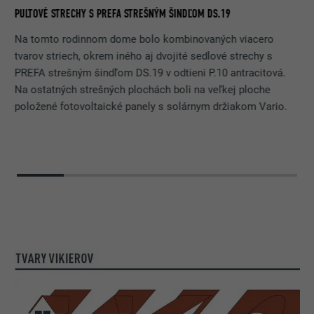
B
PULTOVÉ STRECHY S PREFA STREŠNÝM ŠINDĽOM DS.19
PR
DOBA TRVANIA
29 dní
Na tomto rodinnom dome bolo kombinovaných viacero
tvarov striech, okrem iného aj dvojité sedlové strechy s
Používa sa na monitorovanie
PREFA strešným šindľom DS.19 v odtieni P.10 antracitová.
návštevníkov na viacerých webových
Na ostatných strešných plochách boli na veľkej ploche
ÚČEL
stránkach, aby sa im zobrazovala
položené fotovoltaické panely s solárnym držiakom Vario.
relevantná reklama v súlade s ich
preferenciami.
NÁZOV
lidc
POSKYTOVATEĽ
LinkedIn
DOBA TRVANIA
1 deň
Používa ho služba sociálnej siete
ÚČEL
LinkedIn na sledovanie používania
vložených služieb.