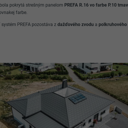
 bola pokrytá strešným panelom
PREFA R.16 vo farbe P.10 tma
ovnakej farbe.
í systém PREFA pozostáva z
dažďového zvodu
a
polkruhového