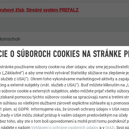
ruhový žľab
,
Strešný systém PREFALZ
 Hornschuh
IE O SÚBOROCH COOKIES NA STRÁNKE P
 stránke používame súbory cookie na zber údajov, aby sme jej používateľ
 („Základné“) a aby sme mohli vytvárať štatistiky slúžiace na zlepšenie jej
át. služieb z USA)“). Okrem toho vykonávame marketingové aktivity a zapá
ing a externé subjekty (vrát. služieb z USA)“). Buď môžete kliknutím na „U
 súborov cookie a externých subjektov, alebo môžete prijať všetky súbor
e získané pomocou týchto súborov cookie sa spracúvajú nami a tretími st
m súhlasu so všetkými službami zároveň explicitne súhlasíte aj s preno
. 1 písm. a) GDPR. Informujeme vás, že úroveň ochrany údajov v USA ne
rady v USA môžu získať prístup k vašim údajom predovšetkým na účely 
bez toho, aby ste o tom boli upovedomení a mohli proti tomu podniknúť p
e nájdete v našom
Vyhlásení o ochrane osobných údajov
a v
tiráži
. Svoj s