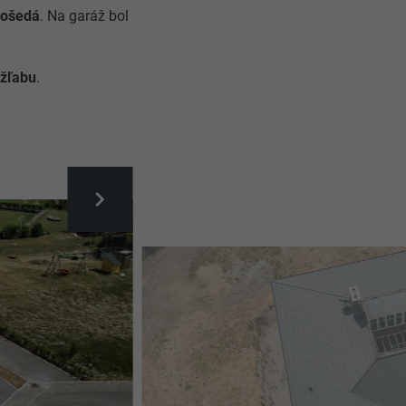
vošedá
. Na garáž bol
 žľabu
.