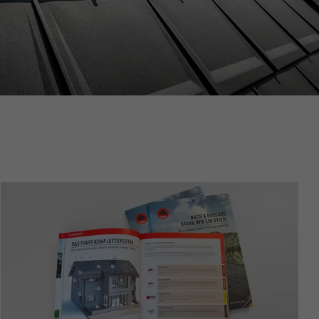
 s PHP
cií stránky
zadávatelia
 používateľom
ý osobitný
rovanie
užíva webovú
nie súboru
rov cookie
od ktorým sa
zykové
 na jednej
oogle
iek.