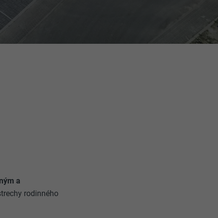
šným a
trechy rodinného