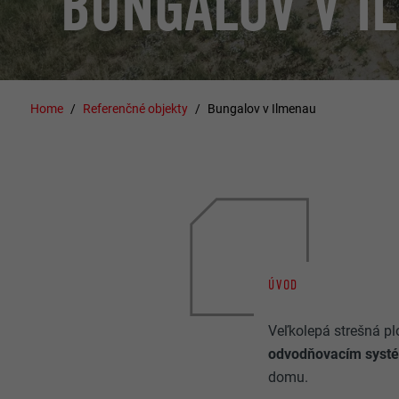
BUNGALOV V I
Home
Referenčné objekty
Bungalov v Ilmenau
ÚVOD
Veľkolepá strešná p
odvodňovacím sys
domu.