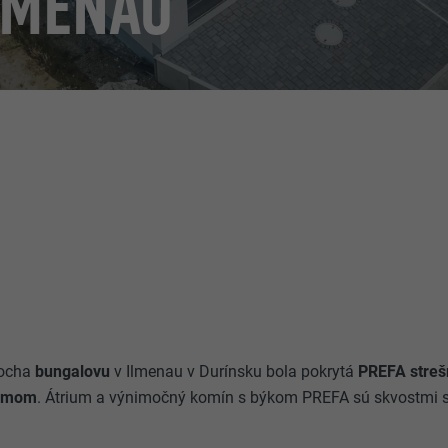
LMENAU
locha
bungalovu
v Ilmenau v Durínsku bola pokrytá
PREFA stre
témom
. Átrium a výnimočný komín s býkom PREFA sú skvostmi s