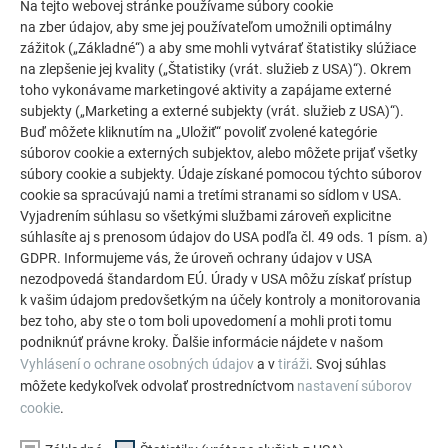
Na tejto webovej stránke používame súbory cookie
na zber údajov, aby sme jej používateľom umožnili optimálny
zážitok („Základné“) a aby sme mohli vytvárať štatistiky slúžiace
na zlepšenie jej kvality („Štatistiky (vrát. služieb z USA)“). Okrem
toho vykonávame marketingové aktivity a zapájame externé
subjekty („Marketing a externé subjekty (vrát. služieb z USA)“).
Buď môžete kliknutím na „Uložiť“ povoliť zvolené kategórie
súborov cookie a externých subjektov, alebo môžete prijať všetky
súbory cookie a subjekty. Údaje získané pomocou týchto súborov
cookie sa spracúvajú nami a tretími stranami so sídlom v USA.
Vyjadrením súhlasu so všetkými službami zároveň explicitne
súhlasíte aj s prenosom údajov do USA podľa čl. 49 ods. 1 písm. a)
GDPR. Informujeme vás, že úroveň ochrany údajov v USA
nezodpovedá štandardom EÚ. Úrady v USA môžu získať prístup
Land
k vašim údajom predovšetkým na účely kontroly a monitorovania
bez toho, aby ste o tom boli upovedomení a mohli proti tomu
podniknúť právne kroky. Ďalšie informácie nájdete v našom
Vyhlásení o ochrane osobných údajov
a v
tiráži
. Svoj súhlas
môžete kedykoľvek odvolať prostredníctvom
nastavení súborov
cookie
.
VAŠA SPRÁVA