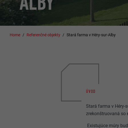
ALBY
Home
Referenčné objekty
Stará farma v Héry-sur-Alby
ÚVOD
Stará farma v Héry-s
zrekonštruovaná so
Existujúce múry bud