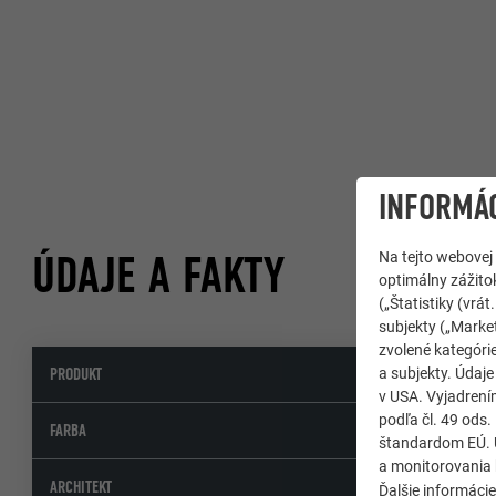
INFORMÁC
ÚDAJE A FAKTY
Na tejto webovej
optimálny zážitok
(„Štatistiky (vr
subjekty („Market
zvolené kategórie
PRODUKT
a subjekty. Údaj
v USA. Vyjadrení
podľa čl. 49 ods
FARBA
štandardom EÚ. Ú
a monitorovania 
ARCHITEKT
Ďalšie informáci