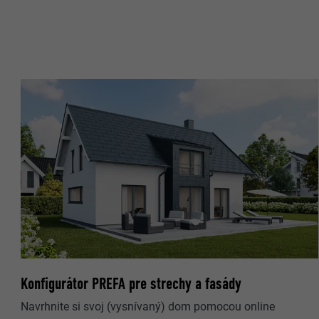
NÁZOV
NÁZOV
POSKYTOVA
POSKYTOVA
DOBA TRVAN
DOBA TRVAN
ÚČEL
ÚČEL
NÁZOV
NÁZOV
POSKYTOVA
POSKYTOVA
DOBA TRVAN
DOBA TRVAN
Konfigurátor PREFA pre strechy a fasády
ÚČEL
Navrhnite si svoj (vysnívaný) dom pomocou online
ÚČEL