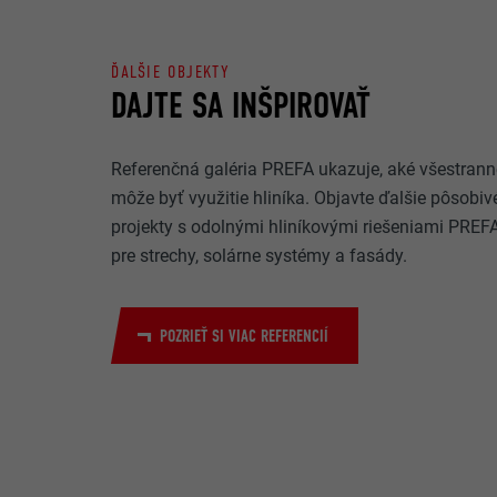
webovej stránk
NÁZOV
ÚČEL
ĎALŠIE OBJEKTY
DAJTE SA INŠPIROVAŤ
MARKETING A E
POSKYTOVA
Súbory cookie z
reklamy (tretie
DOBA TRVAN
NÁZOV
Referenčná galéria PREFA ukazuje, aké všestrann
zobrazovala per
môže byť využitie hliníka. Objavte ďalšie pôsobiv
súhlas na príst
POSKYTOVA
projekty s odolnými hliníkovými riešeniami PREF
ÚČEL
NÁZOV
pre strechy, solárne systémy a fasády.
DOBA TRVAN
POSKYTOVA
NÁZOV
ÚČEL
POZRIEŤ SI VIAC REFERENCIÍ
DOBA TRVAN
POSKYTOVA
DOBA TRVAN
ÚČEL
ÚČEL