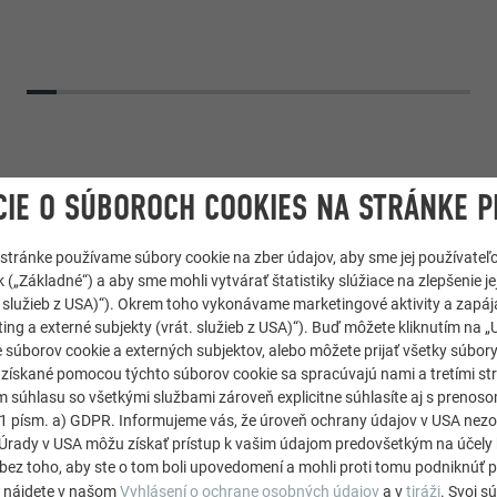
IE O SÚBOROCH COOKIES NA STRÁNKE P
 stránke používame súbory cookie na zber údajov, aby sme jej používateľ
 („Základné“) a aby sme mohli vytvárať štatistiky slúžiace na zlepšenie jej
át. služieb z USA)“). Okrem toho vykonávame marketingové aktivity a zapá
ing a externé subjekty (vrát. služieb z USA)“). Buď môžete kliknutím na „U
 súborov cookie a externých subjektov, alebo môžete prijať všetky súbor
Strešný panel R.16
e získané pomocou týchto súborov cookie sa spracúvajú nami a tretími st
m súhlasu so všetkými službami zároveň explicitne súhlasíte aj s preno
. 1 písm. a) GDPR. Informujeme vás, že úroveň ochrany údajov v USA ne
19 P.10 tmavošedá
rady v USA môžu získať prístup k vašim údajom predovšetkým na účely 
bez toho, aby ste o tom boli upovedomení a mohli proti tomu podniknúť p
e nájdete v našom
Vyhlásení o ochrane osobných údajov
a v
tiráži
. Svoj s