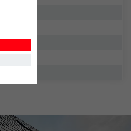
í webovej
 akým spôsobom
 návšteve