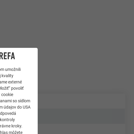
REFA
om umožnili
 kvality
jame externé
ložiť“ povoliť
y cookie
ranami so sídlom
som údajov do USA
zodpovedá
kontroly
rávne kroky.
úhlas môžete