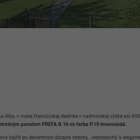
ur-Alby, v malej francúzskej dedinke v nadmorskej výške asi 600
strešným panelom PREFA R.16 vo farbe P.10 tmavošedá.
ovy bažili po decentnom dizajne strechy. Jednoduchý a elegant