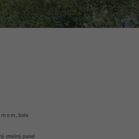
 m n.m., bola
ný strešný panel