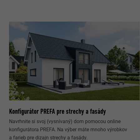
NÁZOV
NÁZOV
POSKYTOVA
POSKYTOVA
DOBA TRVAN
DOBA TRVAN
ÚČEL
ÚČEL
NÁZOV
NÁZOV
POSKYTOVA
POSKYTOVA
Konfigurátor PREFA pre strechy a fasády
DOBA TRVAN
DOBA TRVAN
Navrhnite si svoj (vysnívaný) dom pomocou online
konfigurátora PREFA. Na výber máte mnoho výrobkov
ÚČEL
a farieb pre dizajn strechy a fasády.
ÚČEL