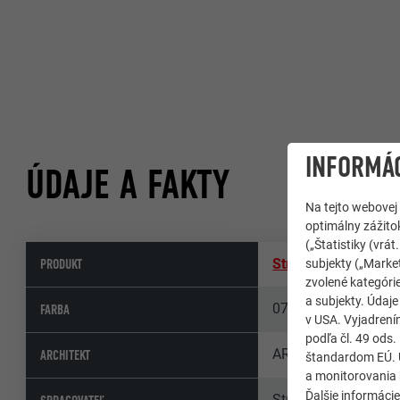
INFORMÁC
ÚDAJE A FAKTY
Na tejto webovej
optimálny zážitok
(„Štatistiky (vr
PRODUKT
Strešný systém PR
subjekty („Market
zvolené kategórie
a subjekty. Údaj
07 P.10 svetlošedá
FARBA
v USA. Vyjadrení
podľa čl. 49 ods
ARCANE Architectes
ARCHITEKT
štandardom EÚ. Ú
a monitorovania 
Ďalšie informáci
Structure Bois