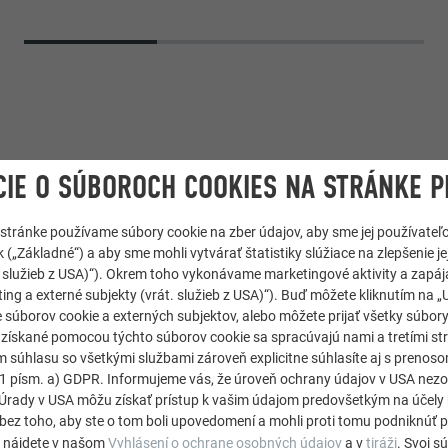
IE O SÚBOROCH COOKIES NA STRÁNKE P
 stránke používame súbory cookie na zber údajov, aby sme jej používateľ
 („Základné“) a aby sme mohli vytvárať štatistiky slúžiace na zlepšenie jej
át. služieb z USA)“). Okrem toho vykonávame marketingové aktivity a zapá
EFALZ
,
Fasádny systém PREFALZ
ing a externé subjekty (vrát. služieb z USA)“). Buď môžete kliknutím na „U
 súborov cookie a externých subjektov, alebo môžete prijať všetky súbor
e získané pomocou týchto súborov cookie sa spracúvajú nami a tretími st
m súhlasu so všetkými službami zároveň explicitne súhlasíte aj s preno
. 1 písm. a) GDPR. Informujeme vás, že úroveň ochrany údajov v USA ne
rady v USA môžu získať prístup k vašim údajom predovšetkým na účely 
bez toho, aby ste o tom boli upovedomení a mohli proti tomu podniknúť p
e nájdete v našom
Vyhlásení o ochrane osobných údajov
a v
tiráži
. Svoj s