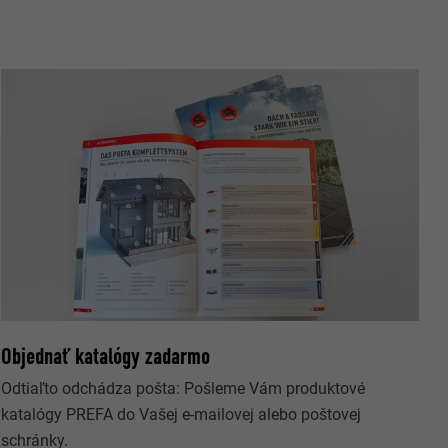
rovanie
ateľ.
užíva webovú
Objednať katalógy zadarmo
Odtiaľto odchádza pošta: Pošleme Vám produktové
 okno
katalógy PREFA do Vašej e-mailovej alebo poštovej
ovanie
schránky.