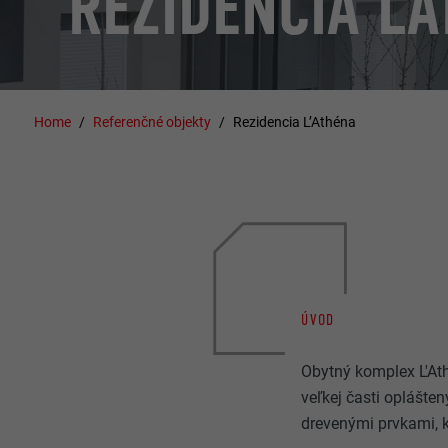
REZIDENCIA L’
Home
Referenčné objekty
Rezidencia L’Athéna
ÚVOD
Obytný komplex L'Ath
veľkej časti oplášte
drevenými prvkami, k