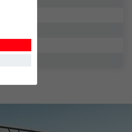
í webovej
 akým spôsobom
 návšteve