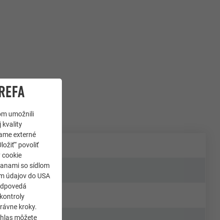
REFA
om umožnili
 kvality
jame externé
ložiť“ povoliť
y cookie
ranami so sídlom
som údajov do USA
zodpovedá
kontroly
rávne kroky.
úhlas môžete