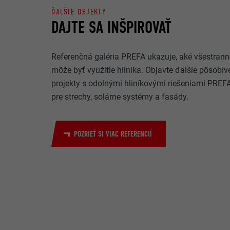
webovej stránk
ĎALŠIE OBJEKTY
DAJTE SA INŠPIROVAŤ
NÁZOV
ÚČEL
MARKETING A E
POSKYTOVA
Referenčná galéria PREFA ukazuje, aké všestrann
Súbory cookie z
môže byť využitie hliníka. Objavte ďalšie pôsobiv
reklamy (tretie
DOBA TRVAN
NÁZOV
zobrazovala per
projekty s odolnými hliníkovými riešeniami PREF
súhlas na príst
POSKYTOVA
pre strechy, solárne systémy a fasády.
ÚČEL
NÁZOV
DOBA TRVAN
POZRIEŤ SI VIAC REFERENCIÍ
POSKYTOVA
NÁZOV
ÚČEL
DOBA TRVAN
POSKYTOVA
DOBA TRVAN
ÚČEL
ÚČEL