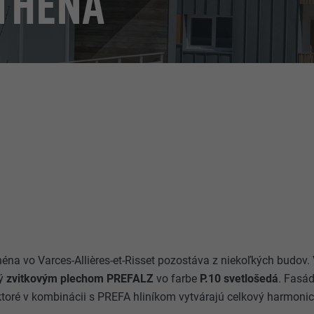
ATHÉNA
éna vo Varces-Allières-et-Risset pozostáva z niekoľkých budov. 
ný
zvitkovým plechom PREFALZ
vo farbe
P.10 svetlošedá
. Fasá
toré v kombinácii s PREFA hliníkom vytvárajú celkový harmonic