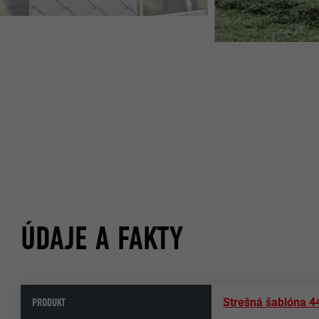
NOU VO FARBE SVETLOŠEDÁ
ÚDAJE A FAKTY
PRODUKT
Strešná šablóna 4