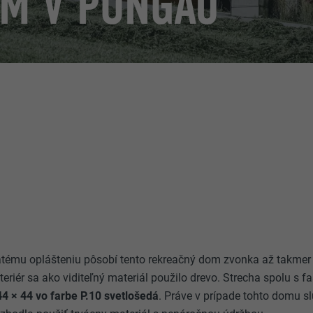
M V PONGAU
tému oplášteniu pôsobí tento rekreačný dom zvonka až takmer i
interiér sa ako viditeľný materiál použilo drevo. Strecha spolu s 
4 × 44 vo farbe P.10 svetlošedá
. Práve v prípade tohto domu s