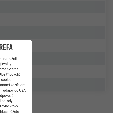
REFA
om umožnili
 kvality
jame externé
ložiť“ povoliť
y cookie
ranami so sídlom
som údajov do USA
zodpovedá
kontroly
rávne kroky.
úhlas môžete