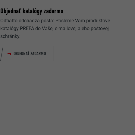
Objednať katalógy zadarmo
Odtiaľto odchádza pošta: Pošleme Vám produktové
katalógy PREFA do Vašej e-mailovej alebo poštovej
schránky.
OBJEDNAŤ ZADARMO
rovanie
ateľ.
užíva webovú
 okno
ovanie