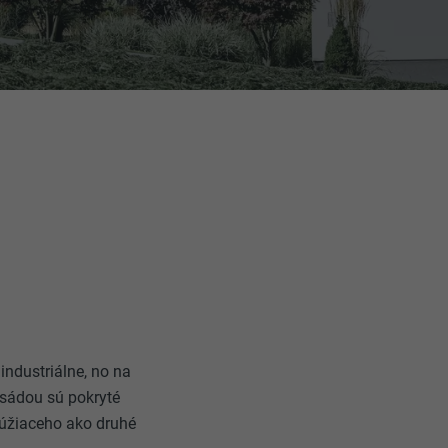
ndustriálne, no na
fasádou sú pokryté
lúžiaceho ako druhé