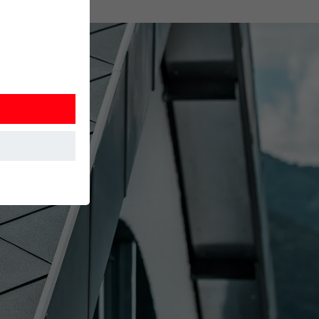
í webovej
 akým spôsobom
 návšteve