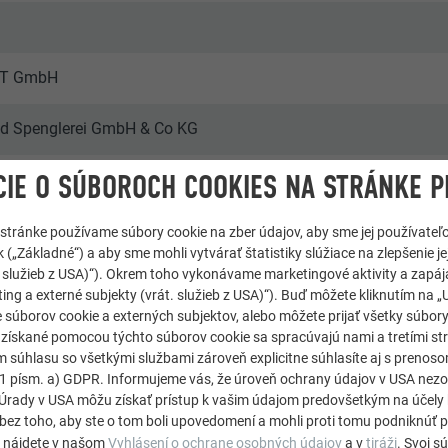
 ZT GmbH
nd Spenglerei GmbH & Co KG
IE O SÚBOROCH COOKIES NA STRÁNKE P
 stránke používame súbory cookie na zber údajov, aby sme jej používateľ
 („Základné“) a aby sme mohli vytvárať štatistiky slúžiace na zlepšenie jej
át. služieb z USA)“). Okrem toho vykonávame marketingové aktivity a zapá
tné komplexy a bytové domy
ing a externé subjekty (vrát. služieb z USA)“). Buď môžete kliknutím na „U
 súborov cookie a externých subjektov, alebo môžete prijať všetky súbor
Wir
e získané pomocou týchto súborov cookie sa spracúvajú nami a tretími st
m súhlasu so všetkými službami zároveň explicitne súhlasíte aj s preno
. 1 písm. a) GDPR. Informujeme vás, že úroveň ochrany údajov v USA ne
rady v USA môžu získať prístup k vašim údajom predovšetkým na účely 
bez toho, aby ste o tom boli upovedomení a mohli proti tomu podniknúť p
e nájdete v našom
Vyhlásení o ochrane osobných údajov
a v
tiráži
. Svoj s