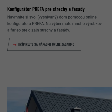
Konfigurátor PREFA pre strechy a fasády
NÁZOV
NÁZOV
Navrhnite si svoj (vysnívaný) dom pomocou online
konfigurátora PREFA. Na výber máte mnoho výrobkov
POSKYTOVA
POSKYTOVA
a farieb pre dizajn strechy a fasády.
DOBA TRVAN
DOBA TRVAN
INŠPIRUJTE SA NÁPADMI ÚPLNE ZADARMO
ÚČEL
ÚČEL
NÁZOV
NÁZOV
POSKYTOVA
POSKYTOVA
DOBA TRVAN
DOBA TRVAN
ÚČEL
ÚČEL