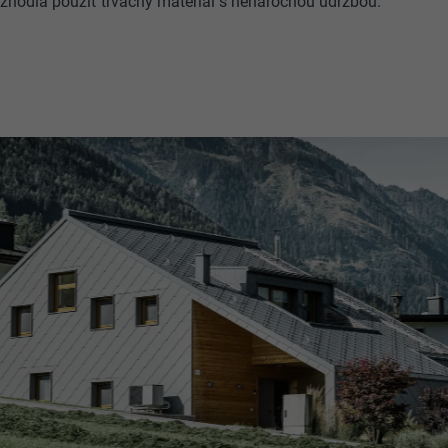
ozhodla použiť trvácny materiál s nenáročnou údržbou.