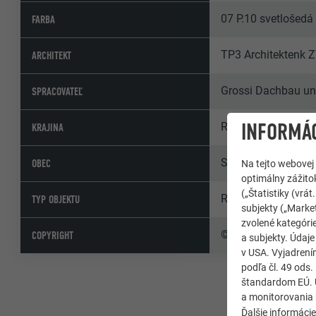
07 P.10 svetlošedá
FARBA
TP3 Architektenk
ARCHITEKT
Grossi Dachbau u
SPRACOVATEĽ
INFORMÁC
Rakúsko
KRAJINA
St. Veit im Pongau
OBEC
Na tejto webovej
optimálny zážitok
(„Štatistiky (vr
Rodinné domy, Oby
TYP OBJEKTU
subjekty („Market
zvolené kategórie
© PREFA | Croce & 
COPYRIGHT
a subjekty. Údaj
v USA. Vyjadrení
podľa čl. 49 ods
štandardom EÚ. Ú
a monitorovania 
Ďalšie informáci