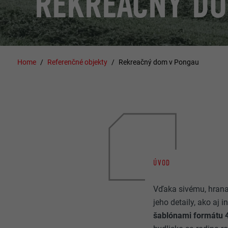
REKREAČNÝ DO
Home
Referenčné objekty
Rekreačný dom v Pongau
ÚVOD
Vďaka sivému, hrana
jeho detaily, ako aj 
šablónami formátu 4