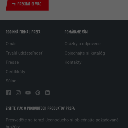
PREČÍTAŤ SI VIAC
NÁZOV
bscookie
POSKYTOVATEĽ
LinkedIn
RODINNÁ FIRMA | PREFA
POMÁHAME VÁM
DOBA TRVANIA
2 roky
O nás
Otázky a odpovede
Trvalá udržateľnosť
Objednajte si katalóg
Používa ho služba sociálnej siete
ÚČEL
LinkedIn na sledovanie používania
Presse
Kontakty
vložených služieb.
Certifikáty
Súlad
NÁZOV
UserMatchHistory
POSKYTOVATEĽ
LinkedIn
ZISTITE VIAC O PRODUKTOCH PRODUKTOV PREFA
DOBA TRVANIA
29 dní
Presvedčte sa teraz! Jednoducho si objednajte požadované
Používa sa na monitorovanie
brožúry.