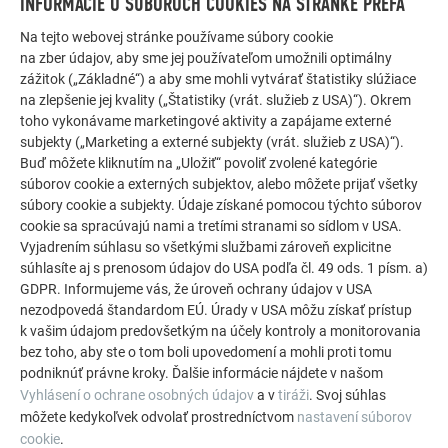
INFORMÁCIE O SÚBOROCH COOKIES NA STRÁNKE PREFA
ĎALŠIE OBJEKTY
Na tejto webovej stránke používame súbory cookie
DAJTE SA INŠPIROVAŤ
na zber údajov, aby sme jej používateľom umožnili optimálny
zážitok („Základné“) a aby sme mohli vytvárať štatistiky slúžiace
na zlepšenie jej kvality („Štatistiky (vrát. služieb z USA)“). Okrem
Referenčná galéria PREFA ukazuje, aké všestranné
toho vykonávame marketingové aktivity a zapájame externé
môže byť využitie hliníka. Objavte ďalšie pôsobivé
subjekty („Marketing a externé subjekty (vrát. služieb z USA)“).
projekty s odolnými hliníkovými riešeniami PREFA pre
Buď môžete kliknutím na „Uložiť“ povoliť zvolené kategórie
strechy, solárne systémy a fasády.
súborov cookie a externých subjektov, alebo môžete prijať všetky
súbory cookie a subjekty. Údaje získané pomocou týchto súborov
cookie sa spracúvajú nami a tretími stranami so sídlom v USA.
POZRIEŤ SI VIAC REFERENCIÍ
Vyjadrením súhlasu so všetkými službami zároveň explicitne
súhlasíte aj s prenosom údajov do USA podľa čl. 49 ods. 1 písm. a)
GDPR. Informujeme vás, že úroveň ochrany údajov v USA
nezodpovedá štandardom EÚ. Úrady v USA môžu získať prístup
k vašim údajom predovšetkým na účely kontroly a monitorovania
bez toho, aby ste o tom boli upovedomení a mohli proti tomu
podniknúť právne kroky. Ďalšie informácie nájdete v našom
Vyhlásení o ochrane osobných údajov
a v
tiráži
. Svoj súhlas
môžete kedykoľvek odvolať prostredníctvom
nastavení súborov
cookie
.