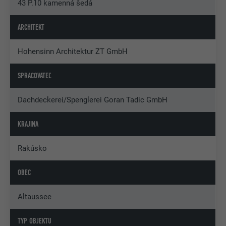
43 P.10 kamenná šedá
ARCHITEKT
Hohensinn Architektur ZT GmbH
SPRACOVATEĽ
Dachdeckerei/Spenglerei Goran Tadic GmbH
KRAJINA
Rakúsko
OBEC
Altaussee
TYP OBJEKTU