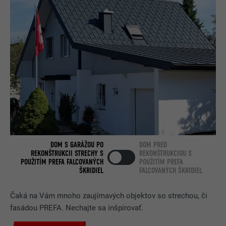
NÁZOV
lang
POSKYTOVATEĽ
Google Optimize
POSKYTOVATEĽ
LinkedIn
DOBA TRVANIA
90 dní
DOBA TRVANIA
Relácia prehliadania
Používa sa na kontrolu toho, či
prehliadač povoľuje umiestňovanie
ÚČEL
Používa ho LinkedIn, keď webová
súborov cookie. Neobsahuje žiadne
ÚČEL
stránka obsahuje vložené okno
identifikátory.
„Sledujte nás“.
NÁZOV
bcookie
DOM S GARÁŽOU PO
DOM PRED
POSKYTOVATEĽ
LinkedIn
REKONŠTRUKCII STRECHY S
REKONŠTRUKCIOU S
POUŽITÍM PREFA FALCOVANÝCH
POUŽITÍM PREFA
ŠKRIDIEL
FALCOVANÝCH ŠKRIDIEL
DOBA TRVANIA
2 roky
Čaká na Vám mnoho zaujímavých objektov so strechou, či
Používa ho služba sociálnej siete
fasádou PREFA. Nechajte sa inšpirovať.
ÚČEL
LinkedIn na sledovanie používania
vložených služieb.