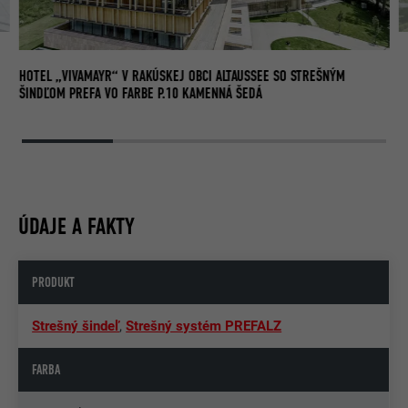
PR
HOTEL „VIVAMAYR“ V RAKÚSKEJ OBCI ALTAUSSEE SO STREŠNÝM
ŠINDĽOM PREFA VO FARBE P.10 KAMENNÁ ŠEDÁ
ÚDAJE A FAKTY
PRODUKT
Strešný šindeľ
,
Strešný systém PREFALZ
FARBA