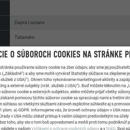
Dapra Luciano
Taliansko
IE O SÚBOROCH COOKIES NA STRÁNKE P
Peio Font
Alpské chaty
 stránke používame súbory cookie na zber údajov, aby sme jej používateľ
 („Základné“) a aby sme mohli vytvárať štatistiky slúžiace na zlepšenie jej
át. služieb z USA)“). Okrem toho vykonávame marketingové aktivity a zapá
© Giacomo Podetti
ing a externé subjekty (vrát. služieb z USA)“). Buď môžete kliknutím na „U
 súborov cookie a externých subjektov, alebo môžete prijať všetky súbor
e získané pomocou týchto súborov cookie sa spracúvajú nami a tretími st
m súhlasu so všetkými službami zároveň explicitne súhlasíte aj s preno
. 1 písm. a) GDPR. Informujeme vás, že úroveň ochrany údajov v USA ne
rady v USA môžu získať prístup k vašim údajom predovšetkým na účely 
bez toho, aby ste o tom boli upovedomení a mohli proti tomu podniknúť p
e nájdete v našom
Vyhlásení o ochrane osobných údajov
a v
tiráži
. Svoj s