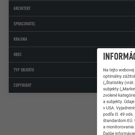
ARCHITEKT
SPRACOVATEĽ
KRAJINA
INFORMÁC
OBEC
TYP OBJEKTU
Na tejto webovej
optimálny zážitok
(„Štatistiky (vr
COPYRIGHT
subjekty („Market
zvolené kategórie
a subjekty. Údaj
v USA. Vyjadrení
podľa čl. 49 ods
štandardom EÚ. Ú
a monitorovania 
Ďalšie informáci