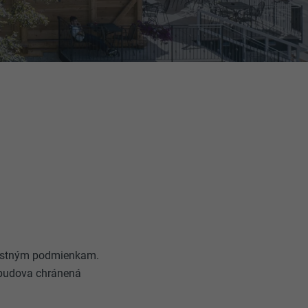
rnostným podmienkam.
budova chránená