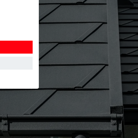
í webovej
 akým spôsobom
 návšteve