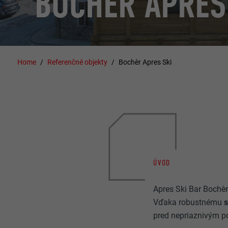
BOCHÈR APRES
Home
Referenčné objekty
Bochèr Apres Ski
ÚVOD
Apres Ski Bar Bochè
Vďaka robustnému
pred nepriaznivým 