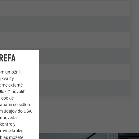
REFA
om umožnili
 kvality
jame externé
ložiť“ povoliť
y cookie
ranami so sídlom
som údajov do USA
zodpovedá
kontroly
rávne kroky.
úhlas môžete