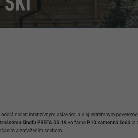
 SKI
r odolá nielen intenzívnym oslavám, ale aj extrémnym povete
strešnému šindľu PREFA DS.19
vo farbe
P.10 kamenná šedá
je 
počasím a zaťažením snehom.