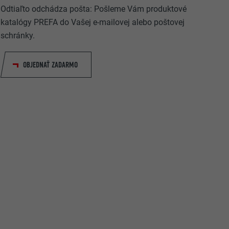
Odtiaľto odchádza pošta: Pošleme Vám produktové
katalógy PREFA do Vašej e-mailovej alebo poštovej
schránky.
OBJEDNAŤ ZADARMO
rovanie
ateľ.
užíva webovú
 okno
ovanie