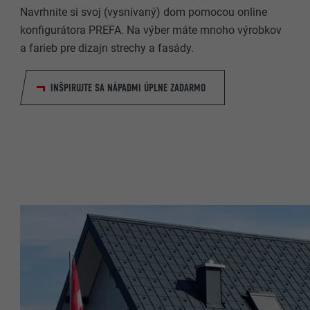
Navrhnite si svoj (vysnívaný) dom pomocou online
konfigurátora PREFA. Na výber máte mnoho výrobkov
NÁZOV
NÁZOV
a farieb pre dizajn strechy a fasády.
POSKYTOVA
POSKYTOVA
INŠPIRUJTE SA NÁPADMI ÚPLNE ZADARMO
DOBA TRVAN
DOBA TRVAN
ÚČEL
ÚČEL
NÁZOV
NÁZOV
POSKYTOVA
POSKYTOVA
DOBA TRVAN
DOBA TRVAN
ÚČEL
ÚČEL