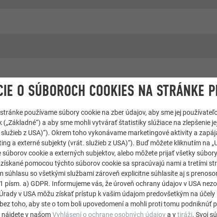
IE O SÚBOROCH COOKIES NA STRÁNKE P
 stránke používame súbory cookie na zber údajov, aby sme jej používateľ
omy
 („Základné“) a aby sme mohli vytvárať štatistiky slúžiace na zlepšenie jej
át. služieb z USA)“). Okrem toho vykonávame marketingové aktivity a zapá
ing a externé subjekty (vrát. služieb z USA)“). Buď môžete kliknutím na „U
 súborov cookie a externých subjektov, alebo môžete prijať všetky súbor
e získané pomocou týchto súborov cookie sa spracúvajú nami a tretími st
m súhlasu so všetkými službami zároveň explicitne súhlasíte aj s preno
. 1 písm. a) GDPR. Informujeme vás, že úroveň ochrany údajov v USA ne
rady v USA môžu získať prístup k vašim údajom predovšetkým na účely 
bez toho, aby ste o tom boli upovedomení a mohli proti tomu podniknúť p
e nájdete v našom
Vyhlásení o ochrane osobných údajov
a v
tiráži
. Svoj s