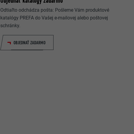
Objednať katalógy zadarmo
Odtiaľto odchádza pošta: Pošleme Vám produktové
katalógy PREFA do Vašej e-mailovej alebo poštovej
schránky.
OBJEDNAŤ ZADARMO
rovanie
ateľ.
užíva webovú
 okno
ovanie