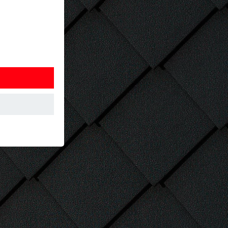
í webovej
 akým spôsobom
 návšteve