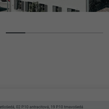
svetlošedá, 02 P.10 antracitová, 19 P.10 tmavošedá