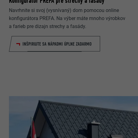
Konfigurátor PREFA pre strechy a fasády
Navrhnite si svoj (vysnívaný) dom pomocou online
NÁZOV
konfigurátora PREFA. Na výber máte mnoho výrobkov
NÁZOV
a farieb pre dizajn strechy a fasády.
POSKYTOVA
POSKYTOVA
DOBA TRVAN
INŠPIRUJTE SA NÁPADMI ÚPLNE ZADARMO
DOBA TRVAN
ÚČEL
ÚČEL
NÁZOV
NÁZOV
POSKYTOVA
POSKYTOVA
DOBA TRVAN
DOBA TRVAN
ÚČEL
ÚČEL