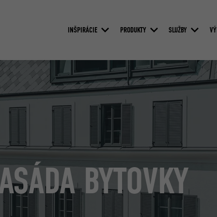
INŠPIRÁCIE
PRODUKTY
SLUŽBY
VÝ
FASÁDA BYTOVKY