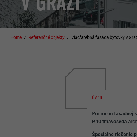
V GRAZI
Home
Referenčné objekty
Viacfarebná fasáda bytovky v Graz
ÚVOD
Pomocou
fasádnej 
P.10 tmavošedá
arch
Špeciálne riešenie 