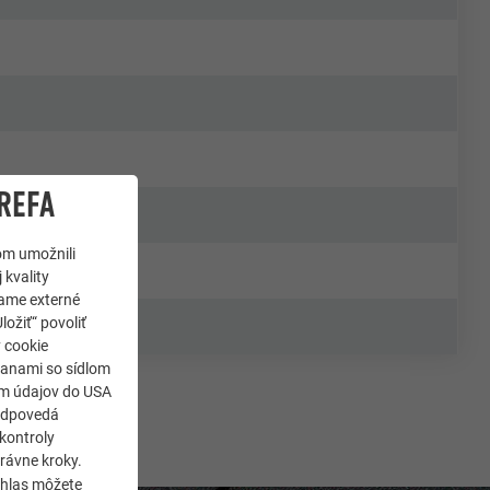
REFA
om umožnili
 kvality
jame externé
ložiť“ povoliť
y cookie
ranami so sídlom
som údajov do USA
zodpovedá
kontroly
rávne kroky.
úhlas môžete