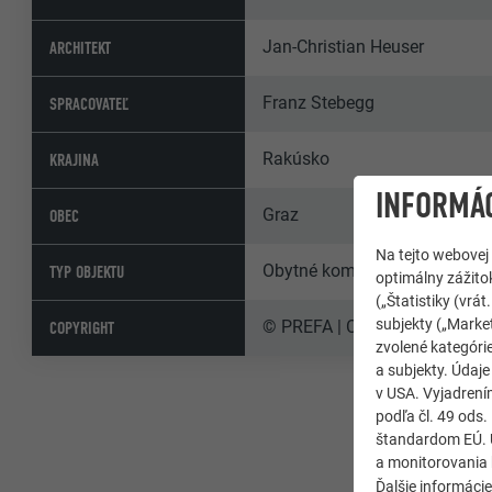
Jan-Christian Heuser
ARCHITEKT
Franz Stebegg
SPRACOVATEĽ
Rakúsko
KRAJINA
INFORMÁC
Graz
OBEC
Na tejto webovej
Obytné komplexy a bytové d
TYP OBJEKTU
optimálny zážitok
(„Štatistiky (vr
subjekty („Market
© PREFA | Croce & Wir
COPYRIGHT
zvolené kategórie
a subjekty. Údaj
v USA. Vyjadrení
podľa čl. 49 ods
štandardom EÚ. Ú
a monitorovania 
Ďalšie informáci