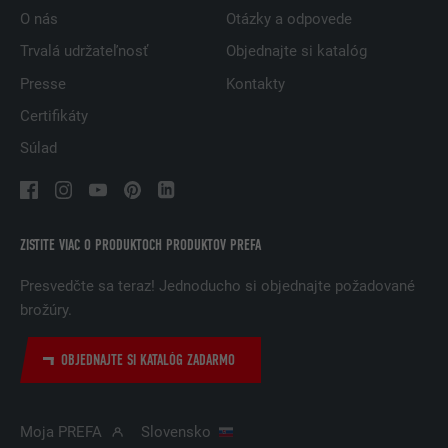
NÁZOV
UserMatchHistory
O nás
Otázky a odpovede
Trvalá udržateľnosť
Objednajte si katalóg
POSKYTOVATEĽ
LinkedIn
Presse
Kontakty
DOBA TRVANIA
29 dní
Certifikáty
Používa sa na monitorovanie
Súlad
návštevníkov na viacerých webových
ÚČEL
stránkach, aby sa im zobrazovala
relevantná reklama v súlade s ich
preferenciami.
ZISTITE VIAC O PRODUKTOCH PRODUKTOV PREFA
Presvedčte sa teraz! Jednoducho si objednajte požadované
NÁZOV
lidc
brožúry.
POSKYTOVATEĽ
LinkedIn
OBJEDNAJTE SI KATALÓG ZADARMO
DOBA TRVANIA
1 deň
Moja PREFA
Slovensko
Používa ho služba sociálnej siete