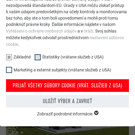
projekty s odolnými hliníkovými riešeniami PREFA pre
nezodpovedá štandardom EÚ. Úrady v USA môžu získať prístup
k vašim údajom predovšetkým na účely kontroly a monitorovania
strechy, solárne systémy a fasády.
bez toho, aby ste o tom boli upovedomení a mohli proti tomu
podniknúť právne kroky. Ďalšie informácie nájdete v našom
Vyhlásení o ochrane osobných údajov
a v
tiráži
. Svoj súhlas
POZRIEŤ SI VIAC REFERENCIÍ
môžete kedykoľvek odvolať prostredníctvom
nastavení súborov
cookie
.
Základné
Štatistiky (vrátane služieb z USA)
Marketing a externé subjekty (vrátane služieb z USA)
PRIJAŤ VŠETKY SÚBORY COOKIE (VRÁT. SLUŽIEB Z USA)
ULOŽIŤ VÝBER A ZAVRIEŤ
Zobraziť podrobné informácie
ZÁKLADNÉ
Súbory cookie zo skupiny „Základné“ sú nevyhnutné
na poskytovanie základných funkcií webovej stránky.