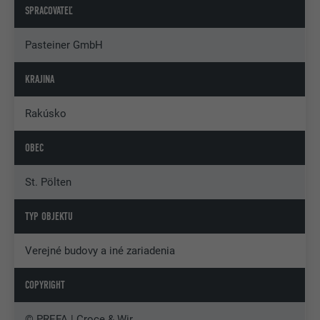
SPRACOVATEĽ
Pasteiner GmbH
KRAJINA
Rakúsko
OBEC
St. Pölten
TYP OBJEKTU
Verejné budovy a iné zariadenia
COPYRIGHT
© PREFA | Croce & Wir