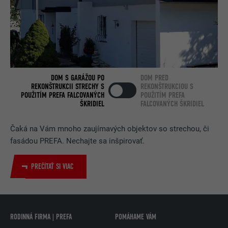
POSKYTOVATEĽ
LinkedIn
DOBA TRVANIA
2 roky
Používa ho služba sociálnej siete
ÚČEL
LinkedIn na sledovanie používania
vložených služieb.
DOM S GARÁŽOU PO
DOM PRED
REKONŠTRUKCII STRECHY S
REKONŠTRUKCIOU S
POUŽITÍM PREFA FALCOVANÝCH
POUŽITÍM PREFA
ŠKRIDIEL
FALCOVANÝCH ŠKRIDIEL
NÁZOV
bscookie
Čaká na Vám mnoho zaujímavých objektov so strechou, či
POSKYTOVATEĽ
LinkedIn
fasádou PREFA. Nechajte sa inšpirovať.
DOBA TRVANIA
2 roky
PREČÍTAŤ SI VIAC
Používa ho služba sociálnej siete
ÚČEL
LinkedIn na sledovanie používania
vložených služieb.
RODINNÁ FIRMA | PREFA
POMÁHAME VÁM