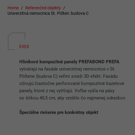
Home
Referenčné objekty
Univerzitná nemocnica St. Pölten: budova C
ÚVOD
Hliníkové kompozitné panely PREFABOND PREFA
vytvárajú na fasáde univerzitnej nemocnice v St.
Pöltene (budova C) veľmi svieži 3D efekt. Fasádu
oživujú čiastočne perforované kompozitné kazetové
panely, ktoré z nej vytŕčajú. Voľba vyšla na pásy
so šírkou 40,5 cm, aby vzniklo čo najmenej odrezkov.
Špeciálne riešenie pre konkrétny objekt