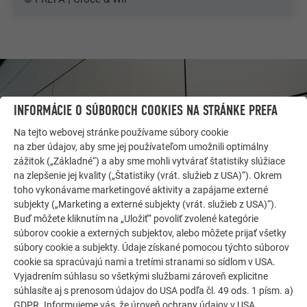
INFORMÁCIE O SÚBOROCH COOKIES NA STRÁNKE PREFA
Na tejto webovej stránke používame súbory cookie
na zber údajov, aby sme jej používateľom umožnili optimálny
zážitok („Základné“) a aby sme mohli vytvárať štatistiky slúžiace
na zlepšenie jej kvality („Štatistiky (vrát. služieb z USA)“). Okrem
toho vykonávame marketingové aktivity a zapájame externé
subjekty („Marketing a externé subjekty (vrát. služieb z USA)“).
Buď môžete kliknutím na „Uložiť“ povoliť zvolené kategórie
súborov cookie a externých subjektov, alebo môžete prijať všetky
ĎALŠIE OBJEKTY
súbory cookie a subjekty. Údaje získané pomocou týchto súborov
DAJTE SA INŠPIROVAŤ
cookie sa spracúvajú nami a tretími stranami so sídlom v USA.
Vyjadrením súhlasu so všetkými službami zároveň explicitne
Referenčná galéria PREFA ukazuje, aké všestranné
súhlasíte aj s prenosom údajov do USA podľa čl. 49 ods. 1 písm. a)
môže byť využitie hliníka. Objavte ďalšie pôsobivé
GDPR. Informujeme vás, že úroveň ochrany údajov v USA