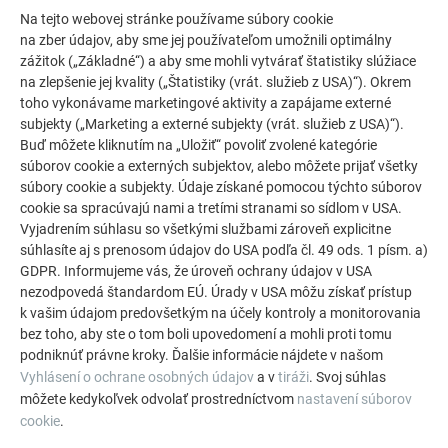
Budova spoločnosti, Verejné budovy a iné zariadenia
Na tejto webovej stránke používame súbory cookie
na zber údajov, aby sme jej používateľom umožnili optimálny
COPYRIGHT
zážitok („Základné“) a aby sme mohli vytvárať štatistiky slúžiace
na zlepšenie jej kvality („Štatistiky (vrát. služieb z USA)“). Okrem
© PREFA | Croce & Wir
toho vykonávame marketingové aktivity a zapájame externé
subjekty („Marketing a externé subjekty (vrát. služieb z USA)“).
Buď môžete kliknutím na „Uložiť“ povoliť zvolené kategórie
súborov cookie a externých subjektov, alebo môžete prijať všetky
súbory cookie a subjekty. Údaje získané pomocou týchto súborov
cookie sa spracúvajú nami a tretími stranami so sídlom v USA.
Vyjadrením súhlasu so všetkými službami zároveň explicitne
súhlasíte aj s prenosom údajov do USA podľa čl. 49 ods. 1 písm. a)
GDPR. Informujeme vás, že úroveň ochrany údajov v USA
nezodpovedá štandardom EÚ. Úrady v USA môžu získať prístup
k vašim údajom predovšetkým na účely kontroly a monitorovania
bez toho, aby ste o tom boli upovedomení a mohli proti tomu
podniknúť právne kroky. Ďalšie informácie nájdete v našom
Vyhlásení o ochrane osobných údajov
a v
tiráži
. Svoj súhlas
môžete kedykoľvek odvolať prostredníctvom
nastavení súborov
cookie
.
ĎALŠIE OBJEKTY