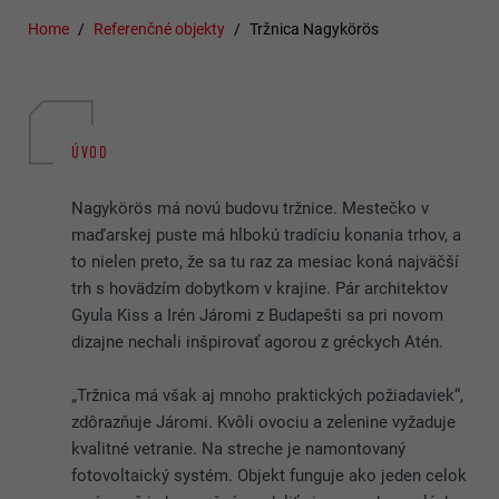
Home
Referenčné objekty
Tržnica Nagykörös
ÚVOD
Nagykörös má novú budovu tržnice. Mestečko v
maďarskej puste má hlbokú tradíciu konania trhov, a
to nielen preto, že sa tu raz za mesiac koná najväčší
trh s hovädzím dobytkom v krajine. Pár architektov
Gyula Kiss a Irén Járomi z Budapešti sa pri novom
dizajne nechali inšpirovať agorou z gréckych Atén.
„Tržnica má však aj mnoho praktických požiadaviek“,
zdôrazňuje Járomi. Kvôli ovociu a zelenine vyžaduje
kvalitné vetranie. Na streche je namontovaný
fotovoltaický systém. Objekt funguje ako jeden celok