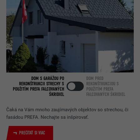
NÁZOV
bscookie
POSKYTOVATEĽ
LinkedIn
DOBA TRVANIA
2 roky
Používa ho služba sociálnej siete
ÚČEL
LinkedIn na sledovanie používania
vložených služieb.
DOM S GARÁŽOU PO
DOM PRED
REKONŠTRUKCII STRECHY S
REKONŠTRUKCIOU S
POUŽITÍM PREFA FALCOVANÝCH
POUŽITÍM PREFA
NÁZOV
UserMatchHistory
ŠKRIDIEL
FALCOVANÝCH ŠKRIDIEL
POSKYTOVATEĽ
LinkedIn
Čaká na Vám mnoho zaujímavých objektov so strechou, či
DOBA TRVANIA
29 dní
fasádou PREFA. Nechajte sa inšpirovať.
Používa sa na monitorovanie
PREČÍTAŤ SI VIAC
návštevníkov na viacerých webových