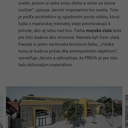
svetle, potom si splní svoju úlohu a večer sa znova
rozžiari“, opisuje Járomi impozantnú hru svetla. Toto
je podľa architektov aj vyjadrením pocty vzťahu, ktorý
ľudia z maďarskej trávnatej stepi prechovávajú k
prírode, ako aj nebu nad ňou. Farba
mayská zlatá
bola
pre túto budovu ako stvorená. Nemala byť čisto zlatá.
Fasáda si preto zachovala bronzovú farbu. „Vďaka
tomu je budova počas dňa priemyselným objektom“,
vysvetľuje Járomi a zdôrazňuje, že PREFA je pre túto
halu dokonalým materiálom.