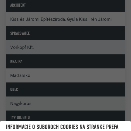
ARCHITEKT
Kiss és Járomi Építésziroda, Gyula Kiss, Irén Járomi
SPRACOVATEĽ
Vorkopf Kft.
KRAJINA
Maďarsko
OBEC
Nagykörös
TYP OBJEKTU
INFORMÁCIE O SÚBOROCH COOKIES NA STRÁNKE PREFA