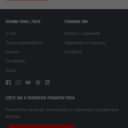
ÚČEL
stránkach, aby sa im zobrazovala
relevantná reklama v súlade s ich
preferenciami.
RODINNÁ FIRMA | PREFA
POMÁHAME VÁM
O nás
Otázky a odpovede
NÁZOV
lidc
Trvalá udržateľnosť
Objednajte si katalóg
POSKYTOVATEĽ
LinkedIn
Presse
Kontakty
Certifikáty
DOBA TRVANIA
1 deň
Súlad
Používa ho služba sociálnej siete
ÚČEL
LinkedIn na sledovanie používania
vložených služieb.
ZISTITE VIAC O PRODUKTOCH PRODUKTOV PREFA
NÁZOV
lissc
Presvedčte sa teraz! Jednoducho si objednajte požadované
brožúry.
POSKYTOVATEĽ
LinkedIn