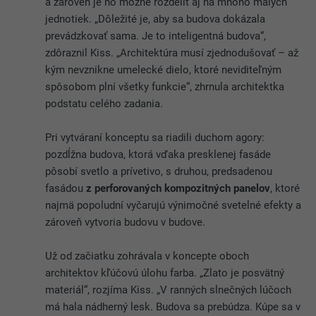
a zároveň je ho možné rozdeliť aj na mnoho malých
jednotiek. „Dôležité je, aby sa budova dokázala
prevádzkovať sama. Je to inteligentná budova“,
zdôraznil Kiss. „Architektúra musí zjednodušovať – až ​​
kým nevznikne umelecké dielo, ktoré neviditeľným
spôsobom plní všetky funkcie“, zhrnula architektka
podstatu celého zadania.
Pri vytváraní konceptu sa riadili duchom agory:
pozdĺžna budova, ktorá vďaka presklenej fasáde
pôsobí svetlo a prívetivo, s druhou, predsadenou
fasádou
z perforovaných kompozitných panelov
, ktoré
najmä popoludní vyčarujú výnimočné svetelné efekty a
zároveň vytvoria budovu v budove.
Už od začiatku zohrávala v koncepte oboch
architektov kľúčovú úlohu farba. „Zlato je posvätný
materiál“, rozjíma Kiss. „V ranných slnečných lúčoch
má hala nádherný lesk. Budova sa prebúdza. Kúpe sa v