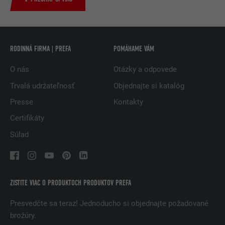
NÁZOV
bscookie
POSKYTOVATEĽ
LinkedIn
RODINNÁ FIRMA | PREFA
POMÁHAME VÁM
DOBA TRVANIA
2 roky
O nás
Otázky a odpovede
Trvalá udržateľnosť
Objednajte si katalóg
Používa ho služba sociálnej siete
Presse
Kontakty
ÚČEL
LinkedIn na sledovanie používania
vložených služieb.
Certifikáty
Súlad
NÁZOV
UserMatchHistory
POSKYTOVATEĽ
LinkedIn
ZISTITE VIAC O PRODUKTOCH PRODUKTOV PREFA
DOBA TRVANIA
29 dní
Presvedčte sa teraz! Jednoducho si objednajte požadované
brožúry.
Používa sa na monitorovanie