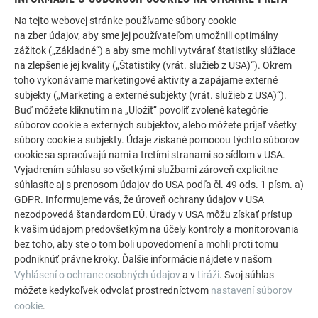
ĎALŠIE OBJEKTY
Na tejto webovej stránke používame súbory cookie
DAJTE SA INŠPIROVAŤ
na zber údajov, aby sme jej používateľom umožnili optimálny
zážitok („Základné“) a aby sme mohli vytvárať štatistiky slúžiace
Referenčná galéria PREFA ukazuje, aké všestranné
na zlepšenie jej kvality („Štatistiky (vrát. služieb z USA)“). Okrem
môže byť využitie hliníka. Objavte ďalšie pôsobivé
toho vykonávame marketingové aktivity a zapájame externé
subjekty („Marketing a externé subjekty (vrát. služieb z USA)“).
projekty s odolnými hliníkovými riešeniami PREFA pre
Buď môžete kliknutím na „Uložiť“ povoliť zvolené kategórie
strechy, solárne systémy a fasády.
súborov cookie a externých subjektov, alebo môžete prijať všetky
súbory cookie a subjekty. Údaje získané pomocou týchto súborov
cookie sa spracúvajú nami a tretími stranami so sídlom v USA.
POZRIEŤ SI VIAC REFERENCIÍ
Vyjadrením súhlasu so všetkými službami zároveň explicitne
súhlasíte aj s prenosom údajov do USA podľa čl. 49 ods. 1 písm. a)
GDPR. Informujeme vás, že úroveň ochrany údajov v USA
nezodpovedá štandardom EÚ. Úrady v USA môžu získať prístup
k vašim údajom predovšetkým na účely kontroly a monitorovania
bez toho, aby ste o tom boli upovedomení a mohli proti tomu
podniknúť právne kroky. Ďalšie informácie nájdete v našom
Vyhlásení o ochrane osobných údajov
a v
tiráži
. Svoj súhlas
môžete kedykoľvek odvolať prostredníctvom
nastavení súborov
cookie
.