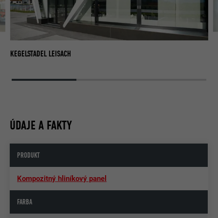
KE
KEGELSTADEL LEISACH
ÚDAJE A FAKTY
PRODUKT
Kompozitný hliníkový panel
FARBA