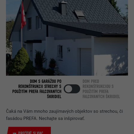
NÁZOV
lang
POSKYTOVATEĽ
Google Optimize
POSKYTOVATEĽ
LinkedIn
DOBA TRVANIA
90 dní
DOBA TRVANIA
Relácia prehliadania
Používa sa na kontrolu toho, či
prehliadač povoľuje umiestňovanie
ÚČEL
Používa ho LinkedIn, keď webová
súborov cookie. Neobsahuje žiadne
ÚČEL
stránka obsahuje vložené okno
identifikátory.
„Sledujte nás“.
NÁZOV
bcookie
DOM S GARÁŽOU PO
DOM PRED
REKONŠTRUKCII STRECHY S
REKONŠTRUKCIOU S
POSKYTOVATEĽ
LinkedIn
POUŽITÍM PREFA FALCOVANÝCH
POUŽITÍM PREFA
ŠKRIDIEL
FALCOVANÝCH ŠKRIDIEL
DOBA TRVANIA
2 roky
Čaká na Vám mnoho zaujímavých objektov so strechou, či
Používa ho služba sociálnej siete
fasádou PREFA. Nechajte sa inšpirovať.
ÚČEL
LinkedIn na sledovanie používania
vložených služieb.
PREČÍTAŤ SI VIAC