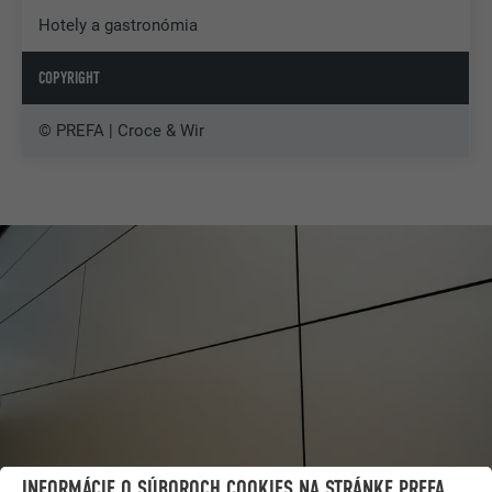
Hotely a gastronómia
COPYRIGHT
© PREFA | Croce & Wir
INFORMÁCIE O SÚBOROCH COOKIES NA STRÁNKE PREFA