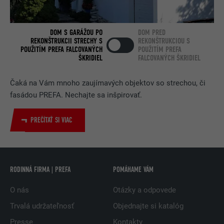
DOBA TRVANIA
2 roky
Používa ho služba sociálnej siete
DOM S GARÁŽOU PO
DOM PRED
ÚČEL
LinkedIn na sledovanie používania
REKONŠTRUKCII STRECHY S
REKONŠTRUKCIOU S
POUŽITÍM PREFA FALCOVANÝCH
POUŽITÍM PREFA
vložených služieb.
ŠKRIDIEL
FALCOVANÝCH ŠKRIDIEL
Čaká na Vám mnoho zaujímavých objektov so strechou, či
NÁZOV
bscookie
fasádou PREFA. Nechajte sa inšpirovať.
POSKYTOVATEĽ
LinkedIn
PREČÍTAŤ SI VIAC
DOBA TRVANIA
2 roky
Používa ho služba sociálnej siete
ÚČEL
LinkedIn na sledovanie používania
RODINNÁ FIRMA | PREFA
POMÁHAME VÁM
vložených služieb.
O nás
Otázky a odpovede
Trvalá udržateľnosť
Objednajte si katalóg
NÁZOV
UserMatchHistory
Presse
Kontakty