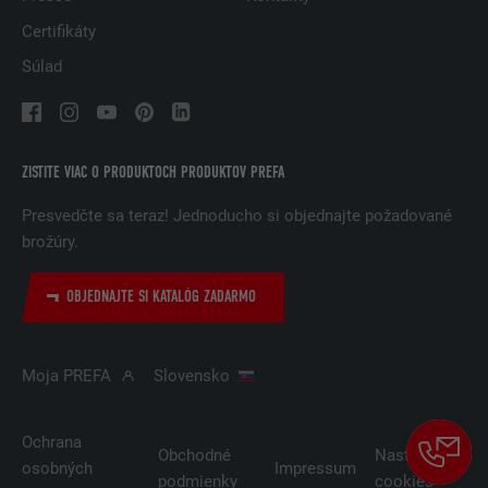
POSKYTOVATEĽ
LinkedIn
Certifikáty
DOBA TRVANIA
29 dní
Súlad
Používa sa na monitorovanie
návštevníkov na viacerých webových
ÚČEL
stránkach, aby sa im zobrazovala
ZISTITE VIAC O PRODUKTOCH PRODUKTOV PREFA
relevantná reklama v súlade s ich
preferenciami.
Presvedčte sa teraz! Jednoducho si objednajte požadované
brožúry.
NÁZOV
lidc
OBJEDNAJTE SI KATALÓG ZADARMO
POSKYTOVATEĽ
LinkedIn
Moja PREFA
Slovensko
DOBA TRVANIA
1 deň
Používa ho služba sociálnej siete
Ochrana
ÚČEL
LinkedIn na sledovanie používania
Obchodné
Nastavenia
osobných
Impressum
vložených služieb.
podmienky
cookies