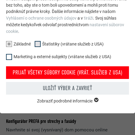
bez toho, aby ste o tom boli upovedomení a mohli proti tomu
POZRIEŤ SI VIAC REFERENCIÍ
podniknúť právne kroky. Ďalšie informácie nájdete v našom
Vyhlásení o ochrane osobných údajov
a v
tiráži
. Svoj súhlas
môžete kedykoľvek odvolať prostredníctvom
nastavení súborov
cookie
.
Základné
Štatistiky (vrátane služieb z USA)
Marketing a externé subjekty (vrátane služieb z USA)
PRIJAŤ VŠETKY SÚBORY COOKIE (VRÁT. SLUŽIEB Z USA)
ULOŽIŤ VÝBER A ZAVRIEŤ
Zobraziť podrobné informácie
ZÁKLADNÉ
Súbory cookie zo skupiny „Základné“ sú nevyhnutné
na poskytovanie základných funkcií webovej stránky.
Konfigurátor PREFA pre strechy a fasády
Zabezpečujú jej riadne fungovanie.
Navrhnite si svoj (vysnívaný) dom pomocou online
Zobraziť informácie o súboroch cookie