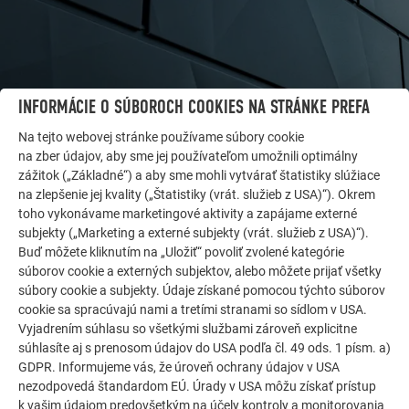
INFORMÁCIE O SÚBOROCH COOKIES NA STRÁNKE PREFA
Na tejto webovej stránke používame súbory cookie
na zber údajov, aby sme jej používateľom umožnili optimálny
zážitok („Základné“) a aby sme mohli vytvárať štatistiky slúžiace
na zlepšenie jej kvality („Štatistiky (vrát. služieb z USA)“). Okrem
toho vykonávame marketingové aktivity a zapájame externé
subjekty („Marketing a externé subjekty (vrát. služieb z USA)“).
ĎALŠIE OBJEKTY
Buď môžete kliknutím na „Uložiť“ povoliť zvolené kategórie
DAJTE SA INŠPIROVAŤ
súborov cookie a externých subjektov, alebo môžete prijať všetky
súbory cookie a subjekty. Údaje získané pomocou týchto súborov
Referenčná galéria PREFA ukazuje, aké všestranné
cookie sa spracúvajú nami a tretími stranami so sídlom v USA.
môže byť využitie hliníka. Objavte ďalšie pôsobivé
Vyjadrením súhlasu so všetkými službami zároveň explicitne
projekty s odolnými hliníkovými riešeniami PREFA pre
súhlasíte aj s prenosom údajov do USA podľa čl. 49 ods. 1 písm. a)
strechy, solárne systémy a fasády.
GDPR. Informujeme vás, že úroveň ochrany údajov v USA
nezodpovedá štandardom EÚ. Úrady v USA môžu získať prístup
k vašim údajom predovšetkým na účely kontroly a monitorovania