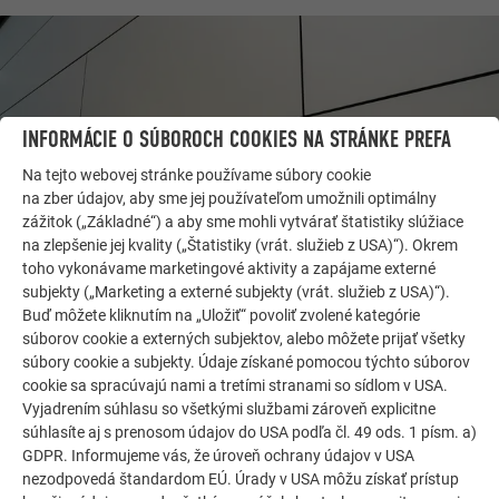
INFORMÁCIE O SÚBOROCH COOKIES NA STRÁNKE PREFA
Na tejto webovej stránke používame súbory cookie
na zber údajov, aby sme jej používateľom umožnili optimálny
zážitok („Základné“) a aby sme mohli vytvárať štatistiky slúžiace
na zlepšenie jej kvality („Štatistiky (vrát. služieb z USA)“). Okrem
toho vykonávame marketingové aktivity a zapájame externé
subjekty („Marketing a externé subjekty (vrát. služieb z USA)“).
ĎALŠIE OBJEKTY
Buď môžete kliknutím na „Uložiť“ povoliť zvolené kategórie
DAJTE SA INŠPIROVAŤ
súborov cookie a externých subjektov, alebo môžete prijať všetky
súbory cookie a subjekty. Údaje získané pomocou týchto súborov
Referenčná galéria PREFA ukazuje, aké všestranné
cookie sa spracúvajú nami a tretími stranami so sídlom v USA.
Vyjadrením súhlasu so všetkými službami zároveň explicitne
môže byť využitie hliníka. Objavte ďalšie pôsobivé
súhlasíte aj s prenosom údajov do USA podľa čl. 49 ods. 1 písm. a)
projekty s odolnými hliníkovými riešeniami PREFA pre
GDPR. Informujeme vás, že úroveň ochrany údajov v USA
strechy, solárne systémy a fasády.
nezodpovedá štandardom EÚ. Úrady v USA môžu získať prístup