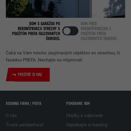
DOBA TRVANIA
2 roky
Používa ho služba sociálnej siete
DOM S GARÁŽOU PO
DOM PRED
ÚČEL
LinkedIn na sledovanie používania
REKONŠTRUKCII STRECHY S
REKONŠTRUKCIOU S
vložených služieb.
POUŽITÍM PREFA FALCOVANÝCH
POUŽITÍM PREFA
ŠKRIDIEL
FALCOVANÝCH ŠKRIDIEL
NÁZOV
bscookie
Čaká na Vám mnoho zaujímavých objektov so strechou, či
fasádou PREFA. Nechajte sa inšpirovať.
POSKYTOVATEĽ
LinkedIn
PREČÍTAŤ SI VIAC
DOBA TRVANIA
2 roky
Používa ho služba sociálnej siete
ÚČEL
LinkedIn na sledovanie používania
RODINNÁ FIRMA | PREFA
POMÁHAME VÁM
vložených služieb.
O nás
Otázky a odpovede
NÁZOV
UserMatchHistory
Trvalá udržateľnosť
Objednajte si katalóg