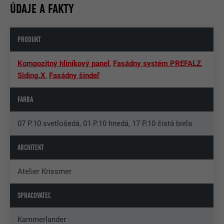
ÚDAJE A FAKTY
PRODUKT
Kompozitný hliníkový panel
,
Fasádny systém PREFALZ
,
Siding.X
,
Fasádny šindeľ
FARBA
07 P.10 svetlošedá, 01 P.10 hnedá, 17 P.10 čistá biela
ARCHITEKT
Atelier Krissmer
SPRACOVATEĽ
Kammerlander