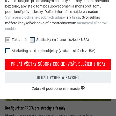
k vašim údajom predovšetkým na účely kontroly a monitorovania
bez toho, aby ste o tom boli upovedomení a mohli proti tomu
POZRIEŤ SI VIAC REFERENCIÍ
podniknúť právne kroky. Ďalšie informácie nájdete v našom
Vyhlásení o ochrane osobných údajov
a v
tiráži
. Svoj súhlas
môžete kedykoľvek odvolať prostredníctvom
nastavení súborov
cookie
.
Základné
Štatistiky (vrátane služieb z USA)
Marketing a externé subjekty (vrátane služieb z USA)
PRIJAŤ VŠETKY SÚBORY COOKIE (VRÁT. SLUŽIEB Z USA)
ULOŽIŤ VÝBER A ZAVRIEŤ
Zobraziť podrobné informácie
ZÁKLADNÉ
Súbory cookie zo skupiny „Základné“ sú nevyhnutné
na poskytovanie základných funkcií webovej stránky.
Zabezpečujú jej riadne fungovanie.
Konfigurátor PREFA pre strechy a fasády
Navrhnite si svoj (vysnívaný) dom pomocou online