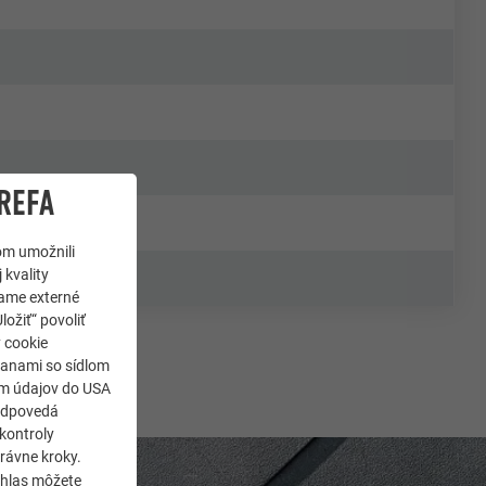
REFA
om umožnili
 kvality
jame externé
ložiť“ povoliť
y cookie
ranami so sídlom
som údajov do USA
zodpovedá
kontroly
rávne kroky.
úhlas môžete