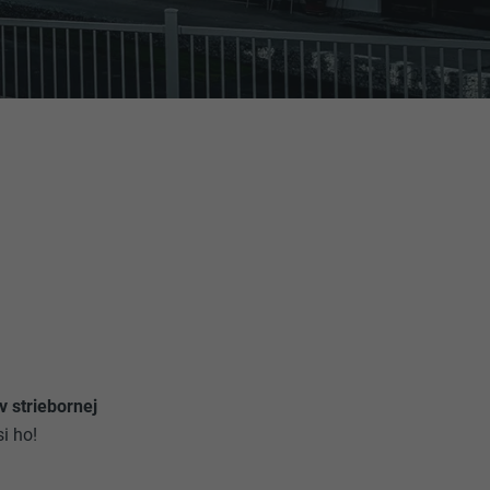
 striebornej
i ho!