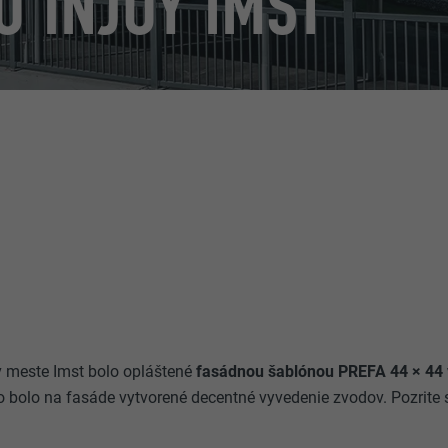
O INJOY IMST
 v meste Imst bolo opláštené
fasádnou šablónou PREFA 44 × 44 v
o bolo na fasáde vytvorené decentné vyvedenie zvodov. Pozrite s