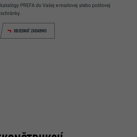
katalógy PREFA do Vašej e-mailovej alebo poštovej
schránky.
OBJEDNAŤ ZADARMO
rovanie
ateľ.
užíva webovú
 okno
ovanie