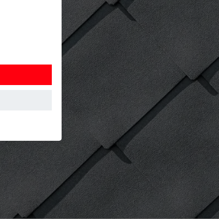
í webovej
 akým spôsobom
 návšteve