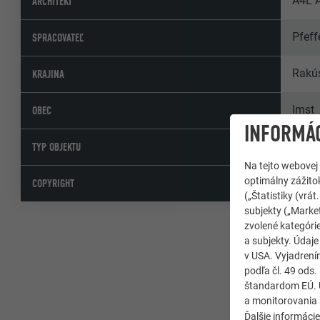
A4L A
ARCHITEKT
Pfeff
SPRACOVATEĽ
Rakú
KRAJINA
Imst
OBEC
INFORMÁC
Budo
TYP OBJEKTU
Na tejto webovej
optimálny zážitok
© PRE
COPYRIGHT
(„Štatistiky (vr
subjekty („Market
zvolené kategórie
a subjekty. Údaj
v USA. Vyjadrení
podľa čl. 49 ods
štandardom EÚ. Ú
a monitorovania 
Ďalšie informáci