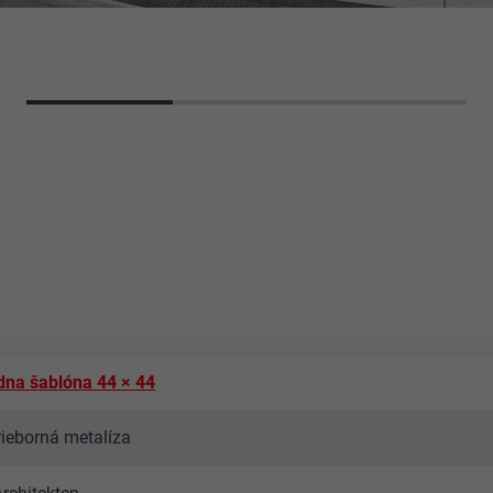
dna šablóna 44 × 44
rieborná metalíza