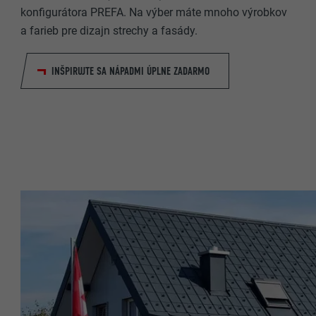
konfigurátora PREFA. Na výber máte mnoho výrobkov
a farieb pre dizajn strechy a fasády.
NÁZOV
NÁZOV
POSKYTOVA
INŠPIRUJTE SA NÁPADMI ÚPLNE ZADARMO
POSKYTOVA
DOBA TRVAN
DOBA TRVAN
ÚČEL
ÚČEL
NÁZOV
NÁZOV
POSKYTOVA
POSKYTOVA
DOBA TRVAN
DOBA TRVAN
ÚČEL
ÚČEL