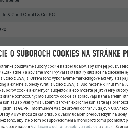
rchitekten
erle & Gastl GmbH & Co. KG
sko
IE O SÚBOROCH COOKIES NA STRÁNKE P
va spoločnosti
 stránke používame súbory cookie na zber údajov, aby sme jej používateľ
 („Základné“) a aby sme mohli vytvárať štatistiky slúžiace na zlepšenie jej
FA | Croce & Wir
át. služieb z USA)“). Okrem toho vykonávame marketingové aktivity a zapá
ing a externé subjekty (vrát. služieb z USA)“). Buď môžete kliknutím na „U
 súborov cookie a externých subjektov, alebo môžete prijať všetky súbor
e získané pomocou týchto súborov cookie sa spracúvajú nami a tretími st
m súhlasu so všetkými službami zároveň explicitne súhlasíte aj s preno
. 1 písm. a) GDPR. Informujeme vás, že úroveň ochrany údajov v USA ne
rady v USA môžu získať prístup k vašim údajom predovšetkým na účely 
bez toho, aby ste o tom boli upovedomení a mohli proti tomu podniknúť p
e nájdete v našom
Vyhlásení o ochrane osobných údajov
a v
tiráži
. Svoj s