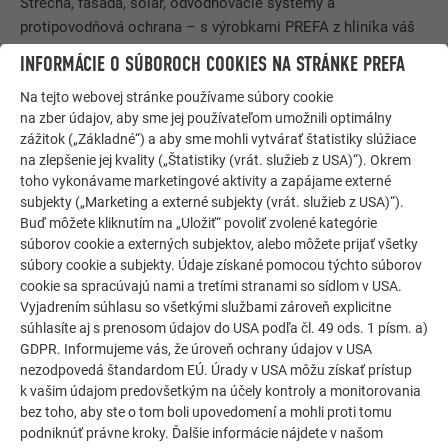
Strecha, fasáda, solár, odvodňovacie systémy a
protipovodňová ochrana – s výrobkami PREFA z hliníka váš
dom nielen že vyzerá dobre, ale je tiež najlepšie chránený!
INFORMÁCIE O SÚBOROCH COOKIES NA STRÁNKE PREFA
Na tejto webovej stránke používame súbory cookie
OBJEDNAŤ ZADARMO
na zber údajov, aby sme jej používateľom umožnili optimálny
zážitok („Základné“) a aby sme mohli vytvárať štatistiky slúžiace
na zlepšenie jej kvality („Štatistiky (vrát. služieb z USA)“). Okrem
toho vykonávame marketingové aktivity a zapájame externé
subjekty („Marketing a externé subjekty (vrát. služieb z USA)“).
Buď môžete kliknutím na „Uložiť“ povoliť zvolené kategórie
súborov cookie a externých subjektov, alebo môžete prijať všetky
súbory cookie a subjekty. Údaje získané pomocou týchto súborov
cookie sa spracúvajú nami a tretími stranami so sídlom v USA.
Vyjadrením súhlasu so všetkými službami zároveň explicitne
súhlasíte aj s prenosom údajov do USA podľa čl. 49 ods. 1 písm. a)
GDPR. Informujeme vás, že úroveň ochrany údajov v USA
nezodpovedá štandardom EÚ. Úrady v USA môžu získať prístup
k vašim údajom predovšetkým na účely kontroly a monitorovania
bez toho, aby ste o tom boli upovedomení a mohli proti tomu
Dlhá životnosť, univerzálny, šetrný k životnému prostrediu
podniknúť právne kroky. Ďalšie informácie nájdete v našom
Hliník je optimálny materiál pre investorov stavieb a