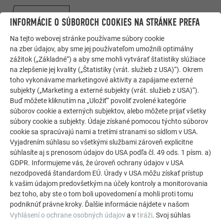
UČ SA VIAC
INFORMÁCIE O SÚBOROCH COOKIES NA STRÁNKE PREFA
Na tejto webovej stránke používame súbory cookie
na zber údajov, aby sme jej používateľom umožnili optimálny
zážitok („Základné“) a aby sme mohli vytvárať štatistiky slúžiace
na zlepšenie jej kvality („Štatistiky (vrát. služieb z USA)“). Okrem
toho vykonávame marketingové aktivity a zapájame externé
subjekty („Marketing a externé subjekty (vrát. služieb z USA)“).
Buď môžete kliknutím na „Uložiť“ povoliť zvolené kategórie
súborov cookie a externých subjektov, alebo môžete prijať všetky
súbory cookie a subjekty. Údaje získané pomocou týchto súborov
cookie sa spracúvajú nami a tretími stranami so sídlom v USA.
Vyjadrením súhlasu so všetkými službami zároveň explicitne
súhlasíte aj s prenosom údajov do USA podľa čl. 49 ods. 1 písm. a)
GDPR. Informujeme vás, že úroveň ochrany údajov v USA
Konfigurátor PREFA pre strechy a fasády
nezodpovedá štandardom EÚ. Úrady v USA môžu získať prístup
k vašim údajom predovšetkým na účely kontroly a monitorovania
Navrhnite si svoj (vysnívaný) dom pomocou online
bez toho, aby ste o tom boli upovedomení a mohli proti tomu
konfigurátora PREFA. Na výber máte mnoho výrobkov
podniknúť právne kroky. Ďalšie informácie nájdete v našom
a farieb pre dizajn strechy a fasády.
Vyhlásení o ochrane osobných údajov
a v
tiráži
. Svoj súhlas