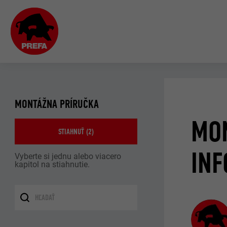
MONTÁŽNA PRÍRUČKA
MO
STIAHNUŤ (
2
)
INF
Vyberte si jednu alebo viacero
kapitol na stiahnutie.