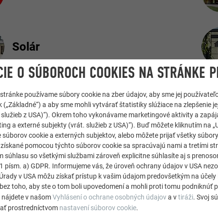
Solár
IE O SÚBOROCH COOKIES NA STRÁNKE P
 stránke používame súbory cookie na zber údajov, aby sme jej používateľ
Fasáda
 („Základné“) a aby sme mohli vytvárať štatistiky slúžiace na zlepšenie jej
át. služieb z USA)“). Okrem toho vykonávame marketingové aktivity a zapá
ing a externé subjekty (vrát. služieb z USA)“). Buď môžete kliknutím na „U
 súborov cookie a externých subjektov, alebo môžete prijať všetky súbor
e získané pomocou týchto súborov cookie sa spracúvajú nami a tretími st
 VYSVETLENIE DIGITÁLNYCH MONTÁŽNYCH PRÍRUČIEK
m súhlasu so všetkými službami zároveň explicitne súhlasíte aj s preno
. 1 písm. a) GDPR. Informujeme vás, že úroveň ochrany údajov v USA ne
rady v USA môžu získať prístup k vašim údajom predovšetkým na účely 
bez toho, aby ste o tom boli upovedomení a mohli proti tomu podniknúť p
e nájdete v našom
Vyhlásení o ochrane osobných údajov
a v
tiráži
. Svoj s
lať prostredníctvom
nastavení súborov cookie
.