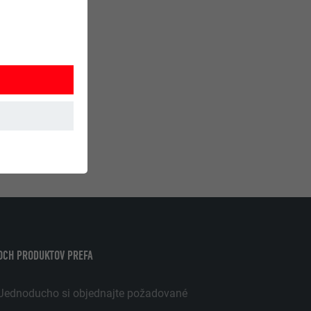
í webovej
TOCH PRODUKTOV PREFA
 akým spôsobom
 návšteve
! Jednoducho si objednajte požadované
 s PHP