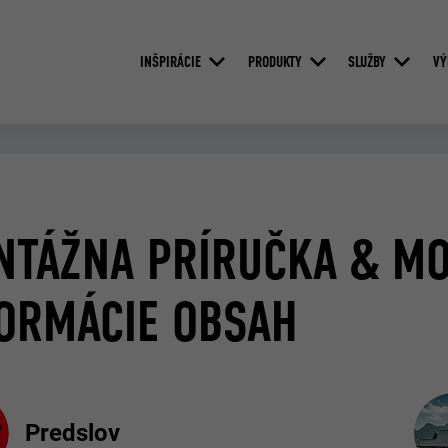
INŠPIRÁCIE
PRODUKTY
SLUŽBY
VÝ
NTÁŽNA PRÍRUČKA & M
ORMÁCIE OBSAH
Predslov