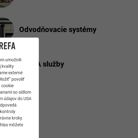
Odvodňovacie systémy
REFA
om umožnili
PREFA služby
 kvality
jame externé
ložiť“ povoliť
y cookie
ranami so sídlom
som údajov do USA
zodpovedá
kontroly
rávne kroky.
úhlas môžete