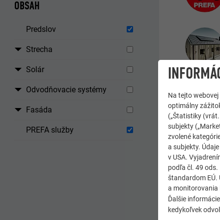
OBSAH
Predslov
Strecha
INFORMÁC
Solár
Odvodňovacie systémy
Na tejto webovej
optimálny zážitok
Fasáda
(„Štatistiky (vr
subjekty („Market
PREFA služby
zvolené kategórie
a subjekty. Údaj
STRUČNÉ
v USA. Vyjadrení
podľa čl. 49 ods
štandardom EÚ. Ú
a monitorovania 
Ďalšie informáci
kedykoľvek odvo